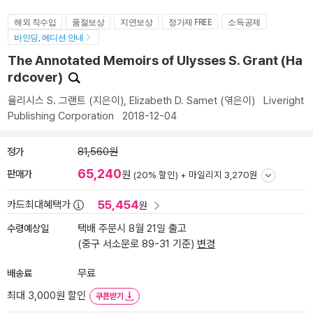
해외 직수입
품절보상
지연보상
정가제 FREE
소득공제
바인딩, 에디션 안내
The Annotated Memoirs of Ulysses S. Grant (Ha
rdcover)
율리시스 S. 그랜트
(지은이),
Elizabeth D. Samet
(엮은이)
Liveright
Publishing Corporation
2018-12-04
정가
81,560원
65,240
판매가
원
(20% 할인) +
마일리지 3,270원
55,454
카드최대혜택가
원
수령예상일
택배 주문시 8월 21일 출고
(중구 서소문로 89-31 기준)
변경
배송료
무료
최대 3,000원 할인
쿠폰받기