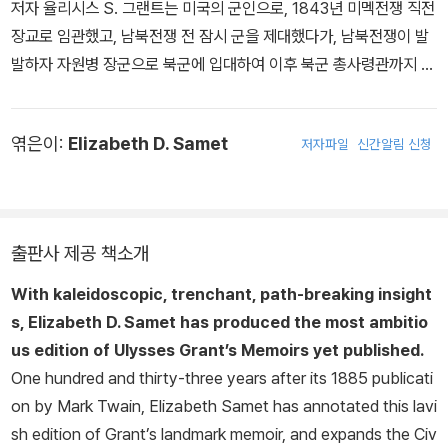
저자 율리시스 S. 그랜트는 미국의 군인으로, 1843년 미멕전쟁 직전
장교로 임관했고, 남북전쟁 전 잠시 군을 제대했다가, 남북전쟁이 발
발하자 자원병 장군으로 북군에 입대하여 이후 북군 총사령관까지 올
라, 남북전쟁을 북부 측의 승리로 이끌었던 사람이며, 이후에는 미국
제18대 대통령에 오릅니다. 율리시스 그랜트는 오하이오에서 제시
엮은이:
Elizabeth D. Samet
저자파일
신간알림 신청
R. 그랜트와 한나 S. 그랜트의 아들로 태어나, 미국의 육군사관학교
인 웨스트 포인트를 졸업한 이후 장교로 임관해, 남북전쟁이 발발하
기 약 20년 전 있었던 미멕전쟁에 소위로 참전했고, 멕시코 시티 전
투를 비롯해 미멕전쟁에서 여러 전투를 겪었습니다. 종전 시점에서는
출판사 제공 책소개
중위 계급으로 전쟁을 마쳤습니다. 미멕전쟁 종전 이후에는 군을 제
대하여 잠시 민간인으로서 가난하게 살다가, 남북전쟁이 발발하자 북
With kaleidoscopic, trenchant, path-breaking insight
군에 자원했고, 웨스트 포인트를 졸업했던 장교 출신이었기에 참전과
s, Elizabeth D. Samet has produced the most ambitio
동시에 한 개 연대를 이끄는 자원병 대령으로서 남북전쟁에 참전했습
us edition of Ulysses Grant’s
Memoirs
yet published.
니다. 그랜트는 남북전쟁이 발발한 1861년부터 남부가 항복한 1865
One hundred and thirty-three years after its 1885 publicati
년까지 계속 장교로서 활약했으며, 포트 도넬슨 전투, 실로 전투, 빅스
on by Mark Twain, Elizabeth Samet has annotated this lavi
버그 전역을 비롯해 남북전쟁의 전황에 큰 영향을 미친 여러 전투에
sh edition of Grant’s landmark memoir, and expands the Civ