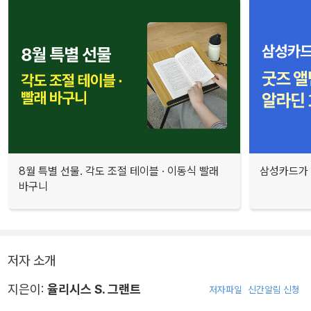
8월 특별 선물. 각도 조절 테이블 · 이동식 빨래
삼성카드가 
바구니
저자 소개
지은이:
율리시스 S. 그랜트
저자파일
신간알림 신청