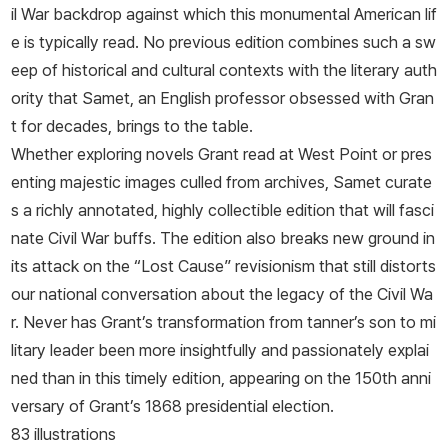
서 북군을 이끌었습니다. 그랜트는 1864년, 그때까지 미국 독립전쟁
il War backdrop against which this monumental American lif
을 이끈 조지 워싱턴만이 올랐던 계급인 중장 계급을 받아, 그때부터
e is typically read. No previous edition combines such a sw
전 북군을 이끄는 총사령관이 되었으며, 북군은 그런 그랜트의 지휘
eep of historical and cultural contexts with the literary auth
아래 1865년, 애포매톡스에서 남군 총사령관 로버트 E. 리 장군에게
ority that Samet, an English professor obsessed with Gran
항복을 받아냈고, 이와 함께 사실상 남북전쟁은 북부의 승리로 끝나
t for decades, brings to the table.
게 됩니다. 그랜트는 전쟁 이후에도 군대에 남아 있다가, 1869년 공
Whether exploring novels Grant read at West Point or pres
화당의 후보로서 제18대 미국 대통령에 당선됩니다. 대통령으로서의
enting majestic images culled from archives, Samet curate
그랜트는 주변인의 부패를 비롯해 여러 문제가 있었다는 비판을 받으
s a richly annotated, highly collectible edition that will fasci
나, 재건 시기 펼친 정책으로 남부의 노예제를 뿌리 뽑고자 노력하는
nate Civil War buffs. The edition also breaks new ground in
등의 공을 인정받습니다.
its attack on the “Lost Cause” revisionism that still distorts
our national conversation about the legacy of the Civil Wa
r. Never has Grant’s transformation from tanner’s son to mi
litary leader been more insightfully and passionately explai
ned than in this timely edition, appearing on the 150th anni
versary of Grant’s 1868 presidential election.
83 illustrations