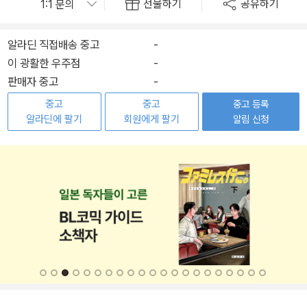
선물하기
공유하기
알라딘 직접배송 중고
-
이 광활한 우주점
-
판매자 중고
-
중고
중고
중고 등록
알라딘에 팔기
회원에게 팔기
알림 신청