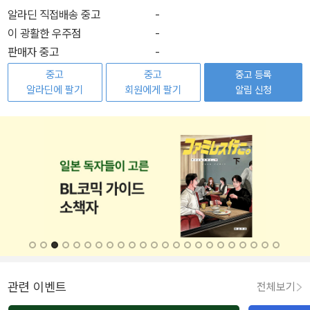
알라딘 직접배송 중고
-
이 광활한 우주점
-
판매자 중고
-
중고
중고
중고 등록
알라딘에 팔기
회원에게 팔기
알림 신청
관련 이벤트
전체보기