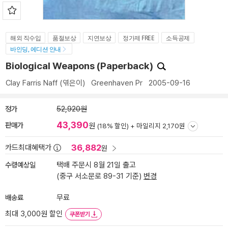
해외 직수입
품절보상
지연보상
정가제 FREE
소득공제
바인딩, 에디션 안내
Biological Weapons (Paperback)
Clay Farris Naff
(엮은이)
Greenhaven Pr
2005-09-16
정가
52,920원
43,390
판매가
원
(18% 할인) +
마일리지 2,170원
36,882
카드최대혜택가
원
수령예상일
택배 주문시 8월 21일 출고
(중구 서소문로 89-31 기준)
변경
배송료
무료
최대 3,000원 할인
쿠폰받기