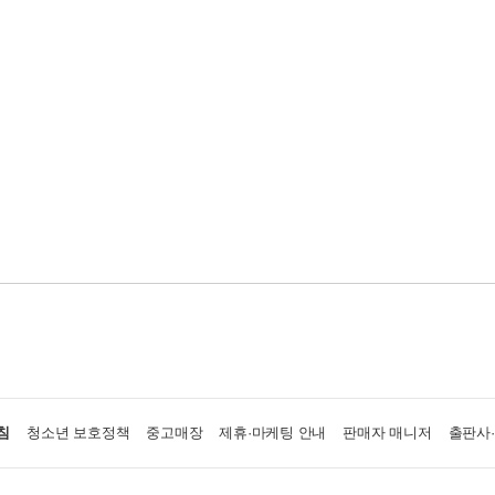
침
청소년 보호정책
중고매장
제휴·마케팅 안내
판매자 매니저
출판사
고객
신판매업신고 2003-서울중구-01520
이메일 privacy@aladin.co.kr
서울시
구 서소문로 89-31