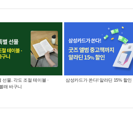
별 선물. 각도 조절 테이블 ·
삼성카드가 쏜다! 알라딘 15% 할인
빨래 바구니