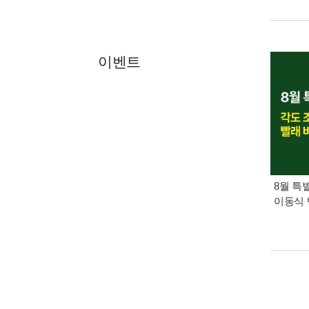
이벤트
8월 특
이동식 