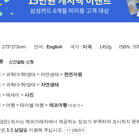
273*273mm
언어 :
English
국가 :
미국
1452g
ISBN : 9
류
신간알림 신청
서
>
과학/수학/생태
>
자연생태
>
천연자원
서
>
과학/수학/생태
>
자연생태
서
>
에세이
>
사진
서
>
여행
>
테마별 여행
>
에코여행
더보기
 많은) 외서는 해외거래처에서 제공하는 정보가 부족하여 표시하지 못
항은
1:1 상담
을 이용해 주십시오.