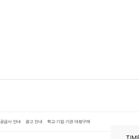
·공급사 안내
광고 안내
학교·기업·기관 대량구매
센터 1544-2514 (발신자 부담)
 마포구 백범로 71 숨도빌딩 7층
Fax 02-6926-2600
1:1 문의
FAQ
중고매장 위치, 영업시간 안내