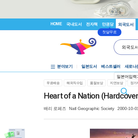
HOME
국내도서
전자책
만권당
외국도서
첫달무료
외국도
분야보기
일본도서
베스트셀러
새로나
일본어입력
무료배송
해외직수입
품절보상
지연보상
정가제
Heart of a Nation (Hardcover
배리 로페즈
Natl Geographic Society
2000-10-0