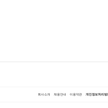
회사소개
채용안내
이용약관
개인정보처리방
(주)알라딘커뮤니케이션
대표이사 최우경
사업자등록 201-81-23094
통
호스팅 제공자 알라딘커뮤니케이션
(본사) 서울시 중
ⓒ Aladin Communication. All Rights Reserved.