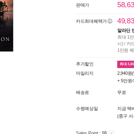
58,6
판매가
49,8
카드최대혜택가
알라딘 
최대 1만
시) / 
1만원 
추가할인
최대
3,0
마일리지
2,940원(
+ 5만원
배송료
무료
수령예상일
지금 택배
(중구 서
Sales Point :
10