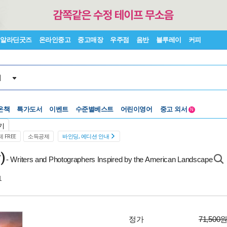
알라딘굿즈
온라인중고
중고매장
우주점
음반
블루레이
커피
서
수준별베스트
중고 외서
온책
특가도서
이벤트
어린이영어
Lexile®
5백원부터
N
수준별베스트
중고 외서
기
 FREE
소득공제
바인딩, 에디션 안내
)
- Writers and Photographers Inspired by the American Landscape
1
정가
71,500