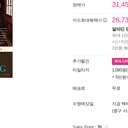
31,4
판매가
26,7
카드최대혜택가
알라딘 
최대 1만
시) / 
1만원 
추가할인
최대
3,0
마일리지
1,580원(
+ 5만원
배송료
무료
수령예상일
지금 택배
(중구 서
Sales Point :
35