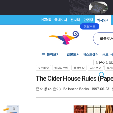
HOME
국내도서
전자책
만권당
외국도서
첫달무료
외국도
분야보기
일본도서
베스트셀러
새로나
일본어입력
무료배송
해외직수입
품절보상
지연보상
정가제
The Cider House Rules (Pap
존 어빙
(지은이)
Ballantine Books
1997-06-23