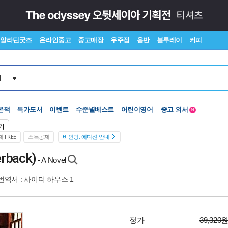
알라딘굿즈
온라인중고
중고매장
우주점
음반
블루레이
커피
서
온책
특가도서
이벤트
수준별베스트
어린이영어
중고 외서
N
Lexile®
5백원부터
기
수준별베스트
중고 외서
 FREE
소득공제
바인딩, 에디션 안내
erback)
- A Novel
번역서 :
사이더 하우스 1
정가
39,320