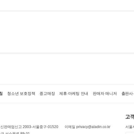
침
청소년 보호정책
중고매장
제휴·마케팅 안내
판매자 매니저
출판사
고객
신판매업신고 2003-서울중구-01520
이메일 privacy@aladin.co.kr
서울시
구 서소문로 89-31