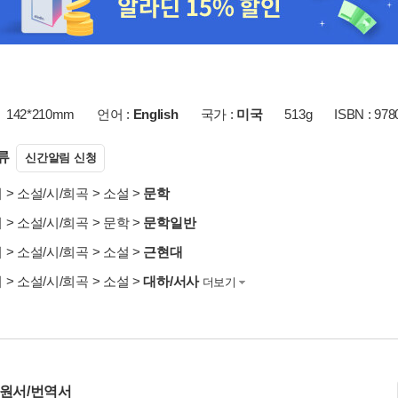
142*210mm
언어 :
English
국가 :
미국
513g
ISBN : 97
류
신간알림 신청
서
>
소설/시/희곡
>
소설
>
문학
서
>
소설/시/희곡
>
문학
>
문학일반
서
>
소설/시/희곡
>
소설
>
근현대
서
>
소설/시/희곡
>
소설
>
대하/서사
더보기
 원서/번역서