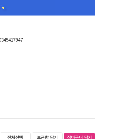
80345417947
전체선택
보관함 담기
장바구니 담기