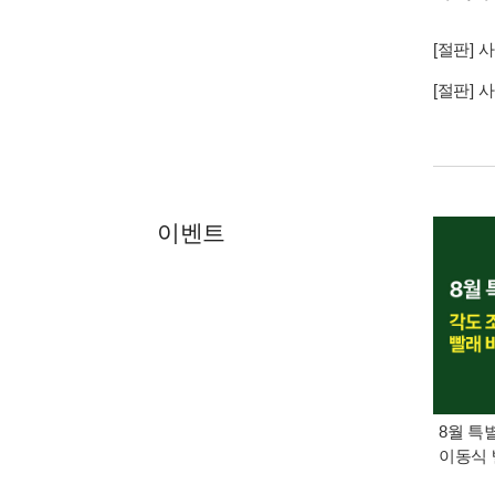
[절판] 
[절판] 
이벤트
8월 특
이동식 