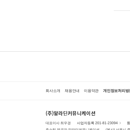
회사소개
채용안내
이용약관
개인정보처리방
(주)알라딘커뮤니케이션
대표이사 최우경
사업자등록 201-81-23094
통
호스팅 제공자 알라딘커뮤니케이션
(본사) 서울시 중