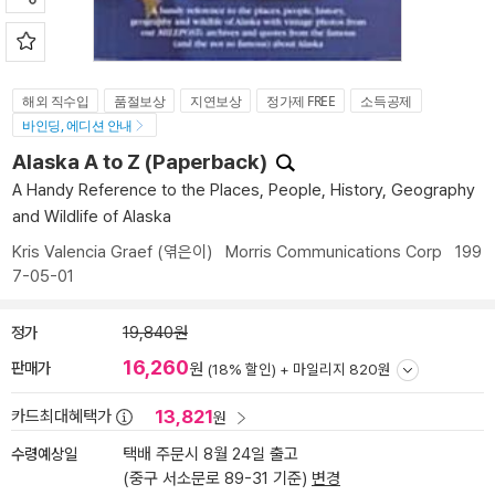
해외 직수입
품절보상
지연보상
정가제 FREE
소득공제
바인딩, 에디션 안내
Alaska A to Z (Paperback)
A Handy Reference to the Places, People, History, Geography
and Wildlife of Alaska
Kris Valencia Graef
(엮은이)
Morris Communications Corp
199
7-05-01
정가
19,840원
16,260
판매가
원
(18% 할인) +
마일리지 820원
13,821
카드최대혜택가
원
수령예상일
택배 주문시 8월 24일 출고
(중구 서소문로 89-31 기준)
변경