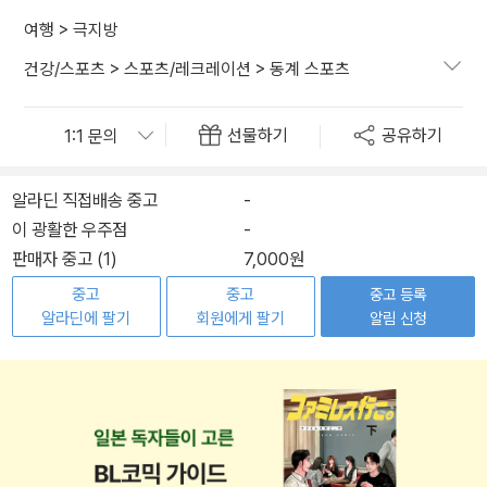
여행
>
극지방
건강/스포츠
>
스포츠/레크레이션
>
동계 스포츠
선물하기
공유하기
알라딘 직접배송 중고
-
이 광활한 우주점
-
판매자 중고 (1)
7,000원
중고
중고
중고 등록
알라딘에 팔기
회원에게 팔기
알림 신청