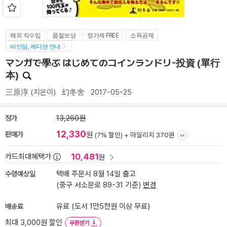
해외 직수입
품절보상
정가제 FREE
소득공제
바인딩, 에디션 안내
マンガで學ぶ はじめてのコインランドリ-投資 (單行
本)
三原淳
(지은이)
幻冬舍
2017-05-25
정가
13,260원
12,330
판매가
원
(7% 할인) +
마일리지 370원
10,481
카드최대혜택가
원
수령예상일
택배 주문시 8월 14일 출고
(중구 서소문로 89-31 기준)
변경
배송료
유료 (도서 1만5천원 이상 무료)
최대 3,000원 할인
쿠폰받기