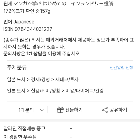
원제 マンガで学ぶ はじめてのコインランドリー投資
172쪽
크기 확인 중
157g
언어 Japanese
ISBN 9784344031227
(종수가 많은) 외서는 해외거래처에서 제공하는 정보가 부족하여 표
시하지 못하는 경우가 있습니다.
문의사항은
1:1 상담
을 이용해 주십시오.
주제분류
신간알림 신청
일본 도서
>
경제/경영
>
재테크/투자
일본 도서
>
실용/취미/생활
>
미용/다이어트/건강
선물하기
공유하기
알라딘 직접배송 중고
-
이 광활한 우주점
-