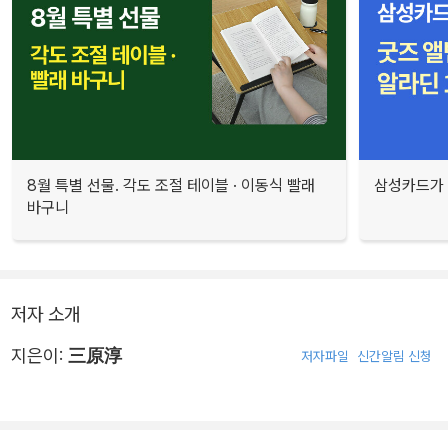
8월 특별 선물. 각도 조절 테이블 · 이동식 빨래
삼성카드가 
바구니
저자 소개
지은이:
三原淳
저자파일
신간알림 신청