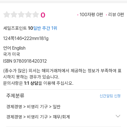
0
100자평 0편
리뷰 0편
세일즈포인트
10
일반 주간 1위
124쪽
146*222mm
181g
언어 English
국가 미국
ISBN 9780918420312
(종수가 많은) 외서는 해외거래처에서 제공하는 정보가 부족하여 표
시하지 못하는 경우가 있습니다.
문의사항은
1:1 상담
을 이용해 주십시오.
주제분류
신간알림 신청
경제경영
>
비영리 기구
>
일반
경제경영
>
비영리 기구
>
재무/회계