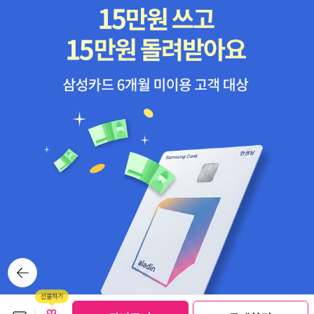
뒤로가
기
보관함담기
선물하기
선물하기