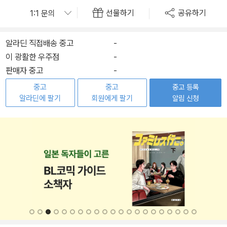
선물하기
공유하기
알라딘 직접배송 중고
-
이 광활한 우주점
-
판매자 중고
-
중고
중고
중고 등록
알라딘에 팔기
회원에게 팔기
알림 신청