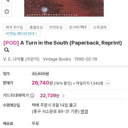
해외 직수입
품절보상
지연보상
정가제 FREE
소득공제
바인딩, 에디션 안내
[POD]
A Turn in the South (Paperback, Reprint)
V. S. 나이폴
(지은이)
Vintage Books
1990-02-19
정가
32,620원
26,740
판매가
원
(18% 할인) +
마일리지 1,340원
22,729
카드최대혜택가
원
수령예상일
택배 주문시 8월 14일 출고
(중구 서소문로 89-31 기준)
변경
배송료
무료