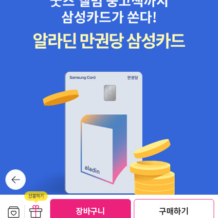
뒤로가
기
보관함담기
선물하기
선물하기
장바구니
구매하기