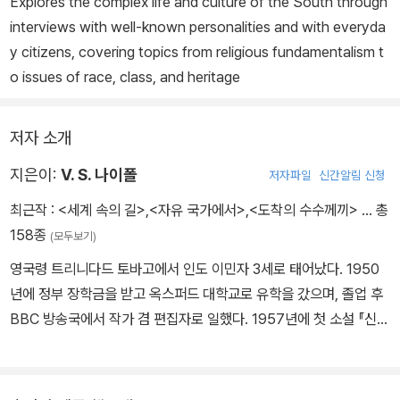
Explores the complex life and culture of the South through
interviews with well-known personalities and with everyda
y citizens, covering topics from religious fundamentalism t
o issues of race, class, and heritage
저자 소개
지은이:
V. S. 나이폴
저자파일
신간알림 신청
최근작 :
<세계 속의 길>
,
<자유 국가에서>
,
<도착의 수수께끼>
… 총
158종
(모두보기)
영국령 트리니다드 토바고에서 인도 이민자 3세로 태어났다. 1950
년에 정부 장학금을 받고 옥스퍼드 대학교로 유학을 갔으며, 졸업 후
BBC 방송국에서 작가 겸 편집자로 일했다. 1957년에 첫 소설 『신비
한 안마사』를 출간하고 이 작품으로 존 루엘린 라이스 상을 수상했다.
소설과 논픽션 작품들을 연이어 발표하며 문학계에서 인정받았으나,
에드워드 사이드 등의 지식인들에게 식민지 역사와 제3세계의 현실