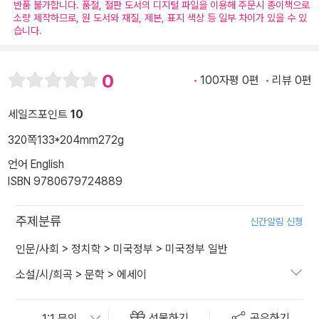
반품 불가합니다. 품절, 절판 도서의 디지털 파일을 이용해 주문시 종이책으로
소량 제작하므로, 원 도서와 재질, 제본, 표지 색상 등 일부 차이가 있을 수 있
습니다.
0
100자평 0편
리뷰 0편
세일즈포인트
10
320쪽
133*204mm
272g
언어 English
ISBN 9780679724889
주제분류
신간알림 신청
인문/사회
>
정치학
>
미국정부
>
미국정부 일반
소설/시/희곡
>
문학
>
에세이
선물하기
공유하기