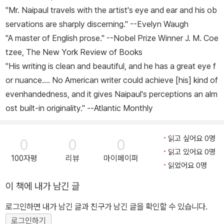
"Mr. Naipaul travels with the artist's eye and ear and his ob
servations are sharply discerning." --Evelyn Waugh
"A master of English prose." --Nobel Prize Winner J. M. Coe
tzee,
The New York Review of Books
"His writing is clean and beautiful, and he has a great eye f
or nuance.... No American writer could achieve [his] kind of
evenhandedness, and it gives Naipaul's perceptions an alm
ost built-in originality." --
Atlantic Monthly
읽고 싶어요 0명
0
0
0
읽고 있어요 0명
100자평
리뷰
마이페이퍼
읽었어요 0명
이 책에 내가 남긴 글
로그인하면 내가 남긴 글과 친구가 남긴 글을 확인할 수 있습니다.
로그인하기