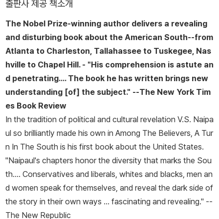
출판사 제공 책소개
을 외면한다는 비판도 받았다. 식민지 출신 작가에게 기대되는 지배
The Nobel Prize-winning author delivers a revealing
자 대 피지배자 구도의 담론 대신 식민지인들의 내부 갈등을 주로 다
and disturbing book about the American South--from
루어 이러한 비판을 불러일으켰으나, 나이폴에게 식민지 상황은 피지
Atlanta to Charleston, Tallahassee to Tuskegee, Nas
배자들이 겪은 공통적인 역사적 사건인 동시에, 주변인으로서 혼란
hville to Chapel Hill. - "His comprehension is astute an
속에 내던져진 한 인간의 지극히 개인적인 상황이기도 했다. 이러한
d penetrating.... The book he has written brings new
특성은 오히려 제3세계라는 지역적 문제에 치우치지 않고 보편성을
understanding [of] the subject." --
The New York Tim
획득했다는 평가를 받기도 한다. 처음으로 영국에서의 삶에 대해 쓴
es Book Review
『도착의 수수께끼』는 식민지 출신 작가 나이폴을 평생 따라다닌 정체
In the tradition of political and cultural revelation V.S. Naipa
성과 글쓰기에 관한 고뇌와 해답이 담긴, 문학적 완결판 같은 작품이
ul so brilliantly made his own in
Among The Believers, A Tur
다. 『비스와스 씨를 위한 집』 『미겔 스트리트』 『자유 국가에서』 『흉내
n In The South
is his first book about the United States.
내는 사람들 』 『강굽이』 등 다수의 소설과 논픽션을 발표했다. 서머싯
"Naipaul's chapters honor the diversity that marks the Sou
몸 상, 부커 상, 호손 상, 데이비드 코언 영국 문학상 등을 수상했으며,
th.... Conservatives and liberals, whites and blacks, men an
문학적 공로를 인정받아 영국 기사 작위를 받았다. 2001년에는 노벨
d women speak for themselves, and reveal the dark side of
문학상을 수상했다. 2018년 8월 자택에서 별세했다.
the story in their own ways ... fascinating and revealing." --
The New Republic