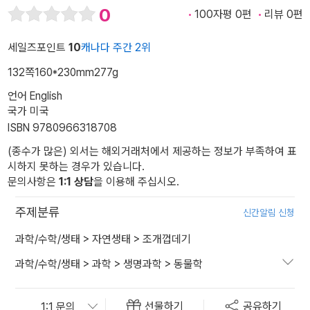
0
100자평 0편
리뷰 0편
세일즈포인트
10
캐나다 주간 2위
132쪽
160*230mm
277g
언어 English
국가 미국
ISBN 9780966318708
(종수가 많은) 외서는 해외거래처에서 제공하는 정보가 부족하여 표
시하지 못하는 경우가 있습니다.
문의사항은
1:1 상담
을 이용해 주십시오.
주제분류
신간알림 신청
과학/수학/생태
>
자연생태
>
조개껍데기
과학/수학/생태
>
과학
>
생명과학
>
동물학
선물하기
공유하기