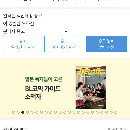
알라딘 직접배송 중고
-
이 광활한 우주점
-
판매자 중고
-
중고
중고
중고 등록
알라딘에 팔기
회원에게 팔기
알림 신청
관련 이벤트
전체보기