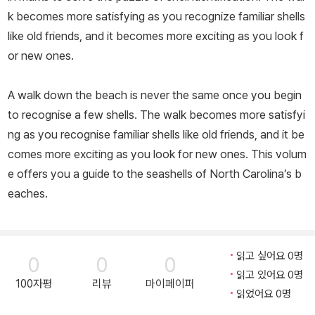
k becomes more satisfying as you recognize familiar shells
like old friends, and it becomes more exciting as you look f
or new ones.
A walk down the beach is never the same once you begin
to recognise a few shells. The walk becomes more satisfyi
ng as you recognise familiar shells like old friends, and it be
comes more exciting as you look for new ones. This volum
e offers you a guide to the seashells of North Carolina’s b
eaches.
읽고 싶어요 0명
0
0
0
읽고 있어요 0명
100자평
리뷰
마이페이퍼
읽었어요 0명