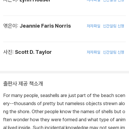
엮은이:
Jeannie Faris Norris
저자파일
신간알림 신청
사진:
Scott D. Taylor
저자파일
신간알림 신청
출판사 제공 책소개
For many people, seashells are just part of the beach scen
ery--thousands of pretty but nameless objects strewn alo
ng the shore. Other people know the names of shells but o
ften wonder how they were formed and what type of anim
al lived inside. Such incidental knowledge may not seem im