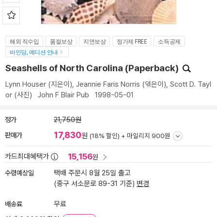
해외 직수입
품절보상
지연보상
정가제 FREE
소득공제
바인딩, 에디션 안내
Seashells of North Carolina (Paperback)
Lynn Houser
(지은이),
Jeannie Faris Norris
(엮은이),
Scott D. Tayl
or
(사진)
John F Blair Pub
1998-05-01
정가
21,750원
17,830
판매가
원
(18% 할인) +
마일리지 900원
15,156
카드최대혜택가
원
수령예상일
택배 주문시 8월 25일 출고
(중구 서소문로 89-31 기준)
변경
배송료
무료