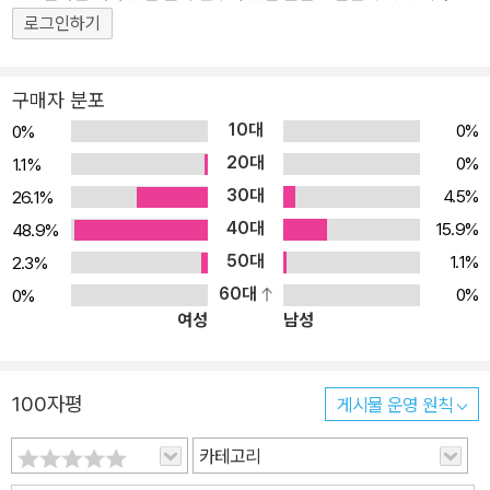
로그인하기
구매자 분포
10대
0%
0%
20대
0%
1.1%
30대
4.5%
26.1%
40대
15.9%
48.9%
50대
1.1%
2.3%
60대
0%
0%
여성
남성
100자평
게시물 운영 원칙
카테고리