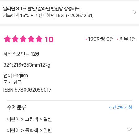
알라딘 30% 할인! 알라딘 만권당 삼성카드
카드혜택 15% + 이벤트혜택 15% (~2025.12.31)
10
100자평 0편
리뷰 1편
세일즈포인트
126
32쪽
216*253mm
127g
언어 English
국가 영국
ISBN 9780062059017
주제분류
신간알림 신청
어린이
>
그림책
>
일반
어린이
>
동화책
>
일반