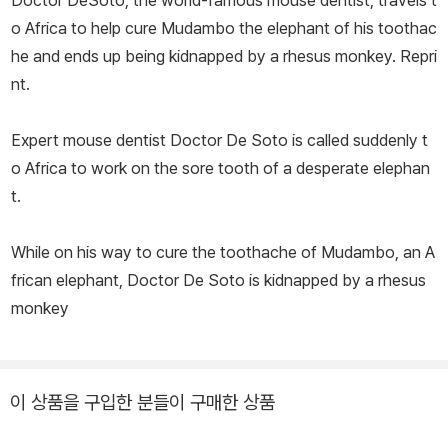
Doctor DeSoto, the world-famous mouse dentist, travels t
o Africa to help cure Mudambo the elephant of his toothac
he and ends up being kidnapped by a rhesus monkey. Repri
nt.
Expert mouse dentist Doctor De Soto is called suddenly t
o Africa to work on the sore tooth of a desperate elephan
t.
While on his way to cure the toothache of Mudambo, an A
frican elephant, Doctor De Soto is kidnapped by a rhesus
monkey
이 상품을 구입한 분들이 구매한 상품