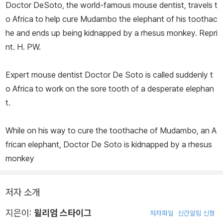
Doctor DeSoto, the world-famous mouse dentist, travels t
o Africa to help cure Mudambo the elephant of his toothac
he and ends up being kidnapped by a rhesus monkey. Repri
nt. H. PW.
Expert mouse dentist Doctor De Soto is called suddenly t
o Africa to work on the sore tooth of a desperate elephan
t.
While on his way to cure the toothache of Mudambo, an A
frican elephant, Doctor De Soto is kidnapped by a rhesus
monkey
저자 소개
지은이:
윌리엄 스타이그
저자파일
신간알림 신청