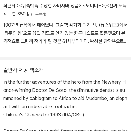
최근작 :
<뒤죽박죽 수상한 자바자바 정글>
,
<도미니크>
,
<진짜 도둑
>
… 총 380종
(모두보기)
1907년 뉴욕에서 태어났다. 그림책 작가가 되기 전, 《뉴스위크》에서
‘카툰의 왕’으로 꼽힐 정도로 인기 있는 카투니스트로 활동했으며 본
격적으로 그림책 작가가 된 것은 61세부터이다. 왕성한 창작욕으로
다수의 그림책을 내놓았고, 각종 아동 문학상을 휩쓸며 미국뿐 아니
라 전 세계에서 가장 손꼽히는 그림책 작가로 사랑받고 있다. 『당나귀
실베스터와 요술 조약돌』, 『멋진 뼈다귀』로 미국도서관협회 주최 그
출판사 제공 책소개
해 가장 뛰어난 그림책 작가에게 주는 칼데콧상을 두 번이나 받았으
In the further adventures of the hero from the Newbery H
며, 『아벨의 섬』, 『치과의사 드소토 선생님』으로 뉴베리 명예상을 받
onor-winning Doctor De Soto, the diminutive dentist is su
았다. 그 외 대표작으로 『녹슨 못이 된 솔로몬』, 『부루퉁한 스핑키』,
mmoned by cablegram to Africa to aid Mudambo, an eleph
『아모스와 보리스』, 『용감한 아이린』, 『엉망진창 섬』, 『어른들은 왜
ant with an unbearable toothache.
그래?』, 『하늘을 나는 마법 약』, 『장난감 형』, 『아빠와 피자놀이』 등
Children's Choices for 1993 (IRA/CBC)
이 있으며, 애니메이션으로 제작되어 많은 사랑을 받은 『슈렉!』도 그
의 작품이다. 2003년 96세의 일기로 세상을 떠났다.