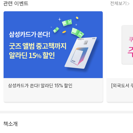
관련 이벤트
전체보기
삼성카드가 쏜다! 알라딘 15% 할인
[외국도서 쿠
책소개