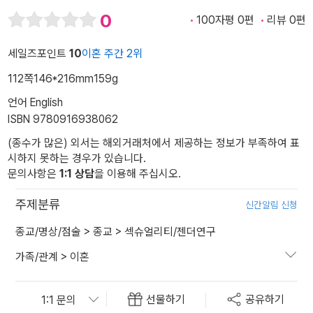
0
100자평 0편
리뷰 0편
세일즈포인트
10
이혼 주간 2위
112쪽
146*216mm
159g
언어 English
ISBN 9780916938062
(종수가 많은) 외서는 해외거래처에서 제공하는 정보가 부족하여 표
시하지 못하는 경우가 있습니다.
문의사항은
1:1 상담
을 이용해 주십시오.
주제분류
신간알림 신청
종교/명상/점술
>
종교
>
섹슈얼리티/젠더연구
가족/관계
>
이혼
선물하기
공유하기