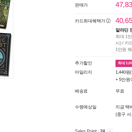
47,8
판매가
40,6
카드최대혜택가
알라딘 
최대 1만
시) / 
1만원 
추가할인
최대
3,0
마일리지
1,440원(
+ 5만원
배송료
무료
수령예상일
지금 택배
(중구 서
Sales Point :
24