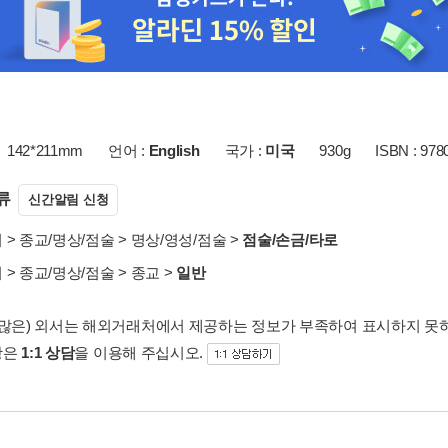
142*211mm
언어 :
English
국가 :
미국
930g
ISBN : 978
류
신간알림 신청
서
>
종교/명상/점술
>
명상/영성/점술
>
점술/손금/타로
서
>
종교/명상/점술
>
종교
>
일반
 많은) 외서는 해외거래처에서 제공하는 정보가 부족하여 표시하지 못
항은
1:1 상담
을 이용해 주십시오.