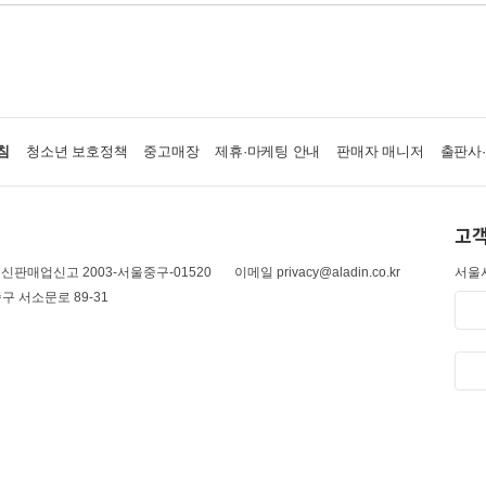
침
청소년 보호정책
중고매장
제휴·마케팅 안내
판매자 매니저
출판사
고객
신판매업신고 2003-서울중구-01520
이메일 privacy@aladin.co.kr
서울시
구 서소문로 89-31