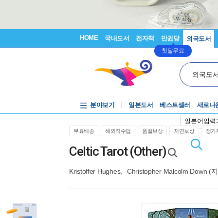
HOME
국내도서
전자책
만권당
외국도서
첫달무료
외국도
분야보기
일본도서
베스트셀러
새로나
일본어입력
무료배송
해외직수입
품절보상
지연보상
정가제
Celtic Tarot (Other)
Kristoffer Hughes
,
Christopher Malcolm Down
(지