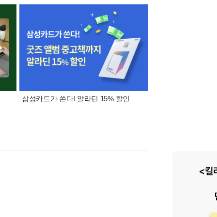
삼성카드가 쏜다! 알라딘 15% 할인
[외국도서 쿠폰] 1천원 /
5천원