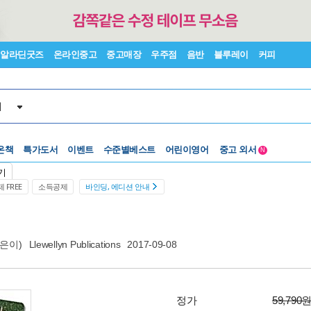
알라딘굿즈
온라인중고
중고매장
우주점
음반
블루레이
커피
서
온책
특가도서
이벤트
수준별베스트
어린이영어
중고 외서
N
Lexile®
5백원부터
기
수준별베스트
중고 외서
 FREE
소득공제
바인딩, 에디션 안내
은이)
Llewellyn Publications
2017-09-08
정가
59,790