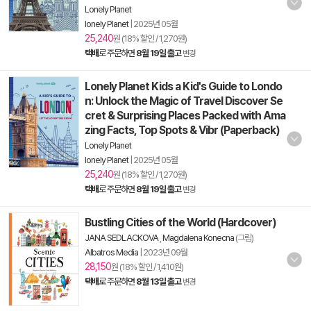
Lonely Planet
lonely Planet
|
2025년 05월
25,240
원 (18% 할인 / 1,270원)
택배
로 주문하면
8월 19일 출고
변경
Lonely Planet Kids a Kid's Guide to Londo
n: Unlock the Magic of Travel Discover Se
cret & Surprising Places Packed with Ama
zing Facts, Top Spots & Vibr (Paperback)
Lonely Planet
lonely Planet
|
2025년 05월
25,240
원 (18% 할인 / 1,270원)
택배
로 주문하면
8월 19일 출고
변경
Bustling Cities of the World (Hardcover)
JANA SEDLACKOVA
,
Magdalena Konecna
(그림)
Albatros Media
|
2023년 09월
28,150
원 (18% 할인 / 1,410원)
택배
로 주문하면
8월 13일 출고
변경