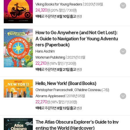
Viking Books for Young Readers
|
2020년 09월
24,320
원 (20% 할인 / 730원)
택배
로 주문하면
8월 10일 출고
변경
How to Go Anywhere (and Not Get Lost):
A Guide to Navigation for Young Adventu
rers (Paperback)
Hans Aschim
Workman Publishing
|
2021년 03월
22,210
원 (18% 할인 / 1,120원)
택배
로 주문하면
8월 21일 출고
변경
Hello, New York! (Board Books)
Christopher Franceschelli
,
G?aldine Cosneau
(그림)
Abrams Appleseed
|
2018년 05월
22,270
원 (18% 할인 / 1,120원)
택배
로 주문하면
8월 13일 출고
변경
The Atlas Obscura Explorer's Guide to Inv
enting the World (Hardcover)