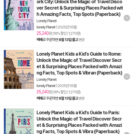
ork City: Unlock the Magic of Travel Disco
ver Secret & Surprising Places Packed wit
h Amazing Facts, Top Spots (Paperback)
Lonely Planet
lonely Planet
|
2025년 05월
25,240
원 (18% 할인 / 1,270원)
택배
로 주문하면
8월 13일 출고
변경
Lonely Planet Kids a Kid's Guide to Rome:
Unlock the Magic of Travel Discover Secr
et & Surprising Places Packed with Amazi
ng Facts, Top Spots & Vibran (Paperback)
Lonely Planet
lonely Planet
|
2025년 05월
25,240
원 (18% 할인 / 1,270원)
택배
로 주문하면
8월 13일 출고
변경
Lonely Planet Kids a Kid's Guide to Paris:
Unlock the Magic of Travel Discover Secr
et & Surprising Places Packed with Amazi
ng Facts, Top Spots & Vibra (Paperback)