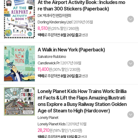
At the Airport Activity Book : Includes mo
re than 300 Stickers (Paperback)
DK 백과사전 편집위원회
Dorling Kindersley Ltd
|
2019년 05월
8,510
원 (25% 할인 / 260원)
택배
로 주문하면
8월 20일 출고
변경
A Walk in New York (Paperback)
Salvatore Rubbino
Candlewick Pr
|
2017년 09월
11,400
원 (30% 할인 / 230원)
택배
로 주문하면
8월 20일 출고
변경
Lonely Planet Kids How Trains Work: Brillia
nt Facts & Lift the Flaps Amazing Illustrati
ons Explore a Busy Railway Station Golden
Age of Steam to High (Hardcover)
Lonely Planet
Lonely Planet Kids
|
2019년 10월
28,210
원 (18% 할인 / 1,420원)
택배
로 주문하면
8월 13일 출고
변경