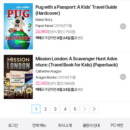
Pug with a Passport: A Kids' Travel Guide
(Hardcover)
Marie Story
Paper Newt
|
2015년 11월
24,960
원 (5% 할인 / 750원)
택배
로 주문하면
8월 24일 출고
변경
Mission London: A Scavenger Hunt Adve
nture: (Travel Book for Kids) (Paperback)
Catherine Aragon
Aragon Books
|
2014년 11월
22,340
원 (5% 할인 / 680원)
택배
로 주문하면
8월 24일 출고
변경
1
2
3
4
5
로그인
전체 메뉴
회사 소개
출판사 안내
PC 버전