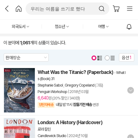
외국도서
청소년
여행
이 분야에
1,061
개의 상품이 있습니다.
옵션
1
What Was the Titanic? (Paperback)
-
What I
s (Book) 31
Stephanie Sabol
,
Gregory Copeland
(그림)
Penguin Workshop
|
2018년 03월
6,640
원 (20% 할인 / 340원)
내일 밤 11시
잠들기전 배송
양탄자배송
변경
London: A History (Hardcover)
로라 칼린
Candlewick Studio
|
2024년 10월