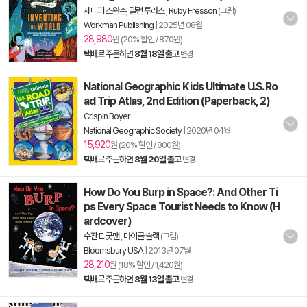
제니퍼 스완슨
,
딜런 투라스
,
Ruby Fresson
(그림)
Workman Publishing
|
2025년 08월
28,980
원 (20% 할인 / 870원)
택배
로 주문하면
8월 18일 출고
변경
National Geographic Kids Ultimate U.S. Ro
ad Trip Atlas, 2nd Edition (Paperback, 2)
Crispin Boyer
National Geographic Society
|
2020년 04월
15,920
원 (20% 할인 / 800원)
택배
로 주문하면
8월 20일 출고
변경
How Do You Burp in Space?: And Other Ti
ps Every Space Tourist Needs to Know (H
ardcover)
수잔 E. 굿맨
,
마이클 슬랙
(그림)
Bloomsbury USA
|
2013년 07월
28,210
원 (18% 할인 / 1,420원)
택배
로 주문하면
8월 13일 출고
변경