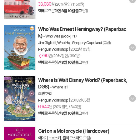
38,080
원 (20% 할인 / 1,150원)
택배
로 주문하면
8월 10일 출고
변경
Who Was Ernest Hemingway? (Paperbac
k)
-
Who Was (Book) 117
Jim Gigliotti
,
Who Hq
,
Gregory Copeland
(그림)
Penguin Workshop
|
2022년 03월
7,760
원 (20% 할인 / 390원)
택배
로 주문하면
8월 10일 출고
변경
Where Is Walt Disney World? (Paperback,
DGS)
-
Where Is?
조앤 호럽
Penguin Workshop
|
2018년 05월
6,640
원 (20% 할인 / 340원)
택배
로 주문하면
8월 10일 출고
변경
Girl on a Motorcycle (Hardcover)
에이미 노브스키
,
줄리 모스태드
(그림)