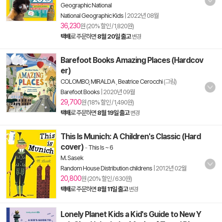
Geographic National
National Geographic Kids
|
2022년 08월
36,230
원 (20% 할인 / 1,820원)
택배
로 주문하면
8월 20일 출고
변경
Barefoot Books Amazing Places (Hardcov
er)
COLOMBO, MIRALDA
,
Beatrice Cerocchi
(그림)
Barefoot Books
|
2020년 09월
29,700
원 (18% 할인 / 1,490원)
택배
로 주문하면
8월 19일 출고
변경
This Is Munich: A Children's Classic (Hard
cover)
-
This Is ~ 6
M. Sasek
Random House Distribution childrens
|
2012년 02월
20,800
원 (20% 할인 / 630원)
택배
로 주문하면
8월 11일 출고
변경
Lonely Planet Kids a Kid's Guide to New Y