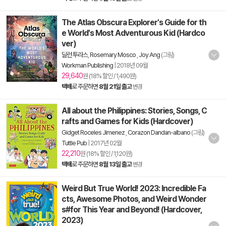
The Atlas Obscura Explorer's Guide for th
e World's Most Adventurous Kid (Hardco
ver)
딜런 투라스
,
Rosemary Mosco
,
Joy Ang
(그림)
Workman Publishing
|
2018년 09월
29,640
원 (18% 할인 / 1,490원)
택배
로 주문하면
8월 21일 출고
변경
All about the Philippines: Stories, Songs, C
rafts and Games for Kids (Hardcover)
Gidget Roceles Jimenez
,
Corazon Dandan-albano
(그림)
Tuttle Pub
|
2017년 02월
22,210
원 (18% 할인 / 1,120원)
택배
로 주문하면
8월 13일 출고
변경
Weird But True World! 2023: Incredible Fa
cts, Awesome Photos, and Weird Wonder
s#for This Year and Beyond! (Hardcover,
2023)