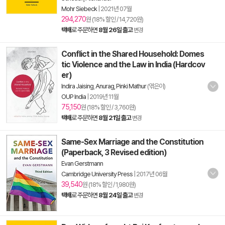
Mohr Siebeck
|
2021년 07월
294,270
원 (18% 할인 / 14,720원)
택배
로 주문하면
8월 26일 출고
변경
Conflict in the Shared Household: Domes
tic Violence and the Law in India (Hardcov
er)
Indira Jaising
,
Anurag, Pinki Mathur
(엮은이)
OUP India
|
2019년 11월
75,150
원 (18% 할인 / 3,760원)
택배
로 주문하면
8월 21일 출고
변경
Same-Sex Marriage and the Constitution
(Paperback, 3 Revised edition)
Evan Gerstmann
Cambridge University Press
|
2017년 06월
39,540
원 (18% 할인 / 1,980원)
택배
로 주문하면
8월 24일 출고
변경