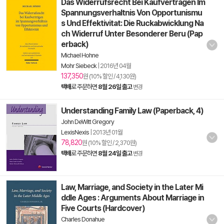
Das Widerrufsrecht Bei Kaufvertragen Im
Spannungsverhaltnis Von Opportunismu
s Und Effektivitat: Die Ruckabwicklung Na
ch Widerruf Unter Besonderer Beru (Pap
erback)
Michael Hohne
Mohr Siebeck
|
2016년 04월
137,350
원 (10% 할인 / 4,130원)
택배
로 주문하면
8월 26일 출고
변경
Understanding Family Law (Paperback, 4)
John DeWitt Gregory
LexisNexis
|
2013년 01월
78,820
원 (10% 할인 / 2,370원)
택배
로 주문하면
8월 24일 출고
변경
Law, Marriage, and Society in the Later Mi
ddle Ages : Arguments About Marriage in
Five Courts (Hardcover)
Charles Donahue