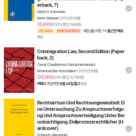
erback, 7)
Ulrich G. Schroeter
Mohr Siebeck
|
2022년 09월
55,650
원 (35% 할인 / 560원)
내일 (월) 아침 7시
출근전 배송
양탄자배송
썬데이 EXPRESS
변경
Crimmigration Law, Second Edition (Paper
back, 2)
Cesar Cuauhtemoc Garcia Hernandez
American Bar Association
|
2022년 05월
225,140
원 (10% 할인 / 6,760원)
택배
로 주문하면
8월 24일 출고
변경
Rechtsirrtum Und Rechtsungewissheit: Ei
ne Untersuchung Zu Anspruchsverfolgu
ng Und Anspruchsverteidigung Unter Ber
ucksichtigung Zivilprozessrechtlicher (H
ardcover)
Scheuch, Alexander