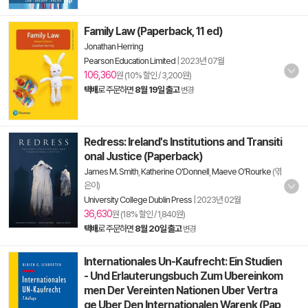
Family Law (Paperback, 11 ed)
Jonathan Herring
Pearson Education Limited
|
2023년 07월
106,360
원 (10% 할인 / 3,200원)
택배
로 주문하면
8월 19일 출고
변경
Redress: Ireland's Institutions and Transiti
onal Justice (Paperback)
James M. Smith
,
Katherine O'Donnell
,
Maeve O'Rourke
(엮
은이)
University College Dublin Press
|
2023년 02월
36,630
원 (18% 할인 / 1,840원)
택배
로 주문하면
8월 20일 출고
변경
Internationales Un-Kaufrecht: Ein Studien
- Und Erlauterungsbuch Zum Ubereinkom
men Der Vereinten Nationen Uber Vertra
ge Uber Den Internationalen Warenk (Pap