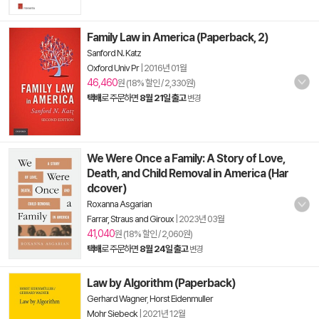
Family Law in America (Paperback, 2)
Sanford N. Katz
Oxford Univ Pr
|
2016년 01월
46,460
원 (18% 할인 / 2,330원)
택배
로 주문하면
8월 21일 출고
변경
We Were Once a Family: A Story of Love,
Death, and Child Removal in America (Har
dcover)
Roxanna Asgarian
Farrar, Straus and Giroux
|
2023년 03월
41,040
원 (18% 할인 / 2,060원)
택배
로 주문하면
8월 24일 출고
변경
Law by Algorithm (Paperback)
Gerhard Wagner
,
Horst Eidenmuller
Mohr Siebeck
|
2021년 12월