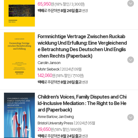
65,950
원 (18% 할인 / 3,300원)
택배
로 주문하면
8월 26일 출고
변경
Formnichtige Vertrage Zwischen Ruckab
wicklung Und Erfullung: Eine Vergleichend
e Betrachtung Des Deutschen Und Englis
chen Rechts (Paperback)
Carolin Janson
Mohr Siebeck
|
2024년 09월
142,060
원 (18% 할인 / 7,110원)
택배
로 주문하면
8월 26일 출고
변경
Children’s Voices, Family Disputes and Chi
ld-Inclusive Mediation : The Right to Be He
ard (Paperback)
Anne Barlow
,
Jan Ewing
Bristol University Press
|
2024년 05월
29,650
원 (18% 할인 / 890원)
택배
로 주문하면
8월 24일 출고
변경