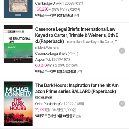
Cambridge Univ Pr
|
2008년 03월
160,230
원 (18% 할인 / 8,020원)
택배
로 주문하면
9월 1일 출고
변경
Casenote Legal Briefs: International Law
Keyed to Carter, Trimble & Weiner's, 6th E
d. (Paperback)
- International Law Keyed to Carter, Tri
mble & Weiner's
Casenote Legal Briefs
(엮은이)
Aspen Pub
|
2011년 10월
60,010
원 (18% 할인 / 3,010원)
택배
로 주문하면
8월 24일 출고
변경
The Dark Hours : Inspiration for the hit Am
azon Prime series BALLARD (Paperback)
마이클 코넬리
Orion Publishing Co
|
2022년 05월
21,730
원 (18% 할인 / 1,090원)
택배
로 주문하면
8월 19일 출고
변경