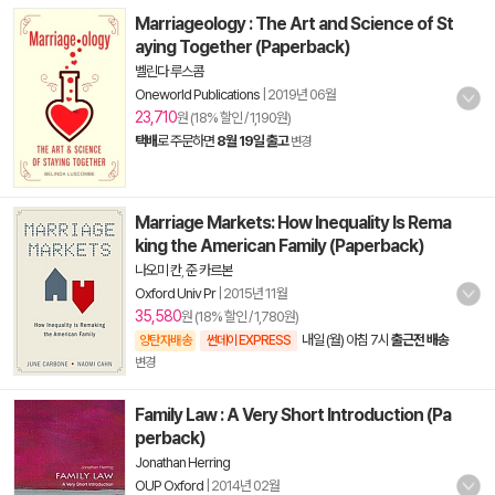
Marriageology : The Art and Science of St
aying Together (Paperback)
벨린다 루스콤
Oneworld Publications
|
2019년 06월
23,710
원 (18% 할인 / 1,190원)
택배
로 주문하면
8월 19일 출고
변경
Marriage Markets: How Inequality Is Rema
king the American Family (Paperback)
나오미 칸
,
준 카르본
Oxford Univ Pr
|
2015년 11월
35,580
원 (18% 할인 / 1,780원)
내일 (월) 아침 7시
출근전 배송
양탄자배송
썬데이 EXPRESS
변경
Family Law : A Very Short Introduction (Pa
perback)
Jonathan Herring
OUP Oxford
|
2014년 02월