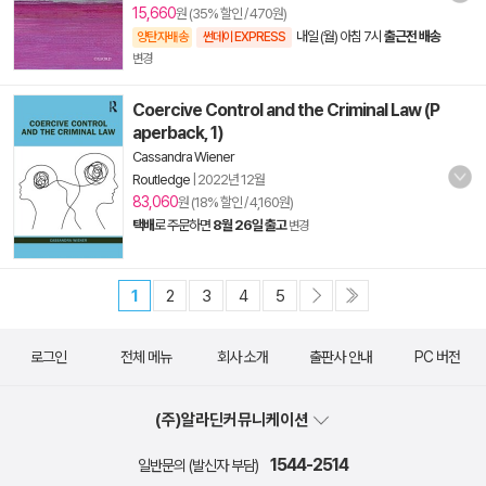
15,660
원 (35% 할인 / 470원)
내일 (월) 아침 7시
출근전 배송
양탄자배송
썬데이 EXPRESS
변경
Coercive Control and the Criminal Law (P
aperback, 1)
Cassandra Wiener
Routledge
|
2022년 12월
83,060
원 (18% 할인 / 4,160원)
택배
로 주문하면
8월 26일 출고
변경
1
2
3
4
5
로그인
전체 메뉴
회사 소개
출판사 안내
PC 버전
(주)알라딘커뮤니케이션
1544-2514
일반문의 (발신자 부담)