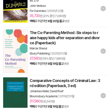
es 379
John Ventura
For Dummies
|
2005년 02월
35,720
원 (20% 할인 / 1,080원)
택배
로 주문하면
8월 20일 출고
변경
The Co-Parenting Method : Six steps to r
aise happy kids after separation and divor
ce (Paperback)
Marcie Shaoul
Ebury Publishing
|
2025년 03월
37,560
원 (18% 할인 / 1,880원)
택배
로 주문하면
8월 19일 출고
변경
Comparative Concepts of Criminal Law : 3
rd edition (Paperback, 3 ed)
Johannes Keiler
,
David Roef
Bloomsbury Academic
|
2019년 01월
217,960
원 (6,540원)
택배
로 주문하면
8월 19일 출고
변경