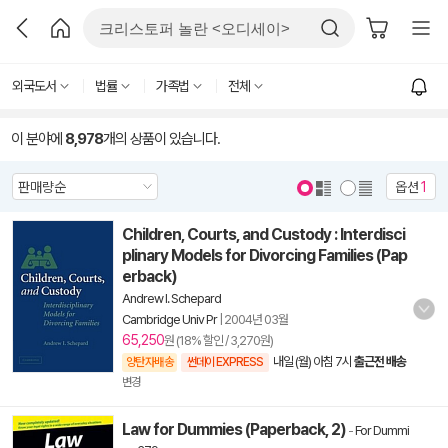
외국도서
법률
가족법
전체
이 분야에
8,978
개의 상품이 있습니다.
옵션
1
Children, Courts, and Custody : Interdisci
plinary Models for Divorcing Families (Pap
erback)
Andrew I. Schepard
Cambridge Univ Pr
|
2004년 03월
65,250
원 (18% 할인 / 3,270원)
내일 (월) 아침 7시
출근전 배송
양탄자배송
썬데이 EXPRESS
변경
Law for Dummies (Paperback, 2)
-
For Dummi