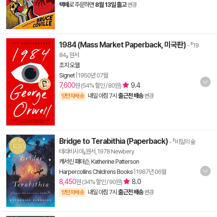
택배
로 주문하면
8월 13일 출고
변경
1984 (Mass Market Paperback, 미국판)
- 『19
84』 원서
조지 오웰
Signet
|
1950년 07월
7,600
9.4
원 (54% 할인 / 80원)
내일 아침 7시
출근전 배송
양탄자배송
변경
Bridge to Terabithia (Paperback)
- 『비밀의 숲
테라비시아』원서, 1978 Newbery
캐서린 패터슨
,
Katherine Patterson
Harpercollins Childrens Books
|
1987년 06월
8,450
8.0
원 (34% 할인 / 90원)
내일 아침 7시
출근전 배송
양탄자배송
변경