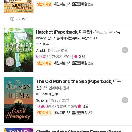
내일 아침 7시
출근전 배송
양탄자배송
변경
미리보기
Hatchet (Paperback, 미국판)
- 『손도끼』 원서
-
Ne
wbery : 반드시 읽어야하는 뉴베리 수상작 108
게리 폴슨
Aladdin
|
2007년 01월
6,140
8.6
원 (47% 할인 / 70원)
내일 아침 7시
출근전 배송
양탄자배송
변경
The Old Man and the Sea (Paperback, 미국
판)
- 『노인과 바다』 원서
어니스트 헤밍웨이
Scribner
|
1995년 05월
10,800
8.9
원 (48% 할인 / 110원)
내일 아침 7시
출근전 배송
양탄자배송
변경