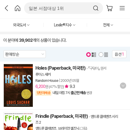
외국도서
Lexile®지수
전체
이 분야에
39,902
개의 상품이 있습니다.
옵션
1
Holes (Paperback, 미국판)
- 『구덩이』 원서
루이스 새커
Random House
|
2000년 05월
6,200
9.3
원 (47% 할인)
내일 아침 7시
출근전 배송
양탄자배송
변경
Frindle (Paperback, 미국판)
-
앤드류 클레멘츠 시리
즈 2
앤드루 클레먼츠
,
브라이언 셀즈닉
(그림)