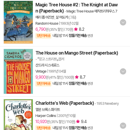
Magic Tree House #2 : The Knight at Daw
n (Paperback)
-
Magic Tree House 매직트리하우스 7
메리 폽 어즈번
,
살 머도카
(그림)
Random House
|
1993년 02월
6,790
8.2
원 (35% 할인 / 70원)
내일 밤 11시
잠들기전 배송
양탄자배송
변경
The House on Mango Street (Paperback)
- 『망고 스트리트』원서
산드라 시스네로스
Vintage
|
1991년 04월
9,900
8.7
원 (41% 할인 / 100원)
내일 밤 11시
잠들기전 배송
양탄자배송
변경
Charlotte's Web (Paperback)
- 1953 Newbery
엘윈 브룩스 화이트
Harper Collins
|
2001년 10월
10,920
9.4
원 (35% 할인 / 110원)
내일 밤 11시
잠들기전 배송
양탄자배송
변경