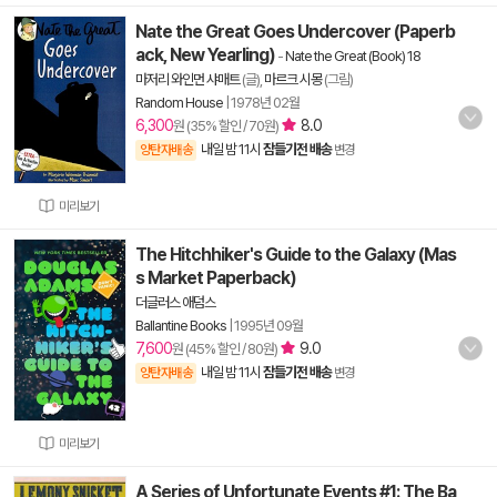
Nate the Great Goes Undercover (Paperb
ack, New Yearling)
-
Nate the Great (Book) 18
마저리 와인먼 샤매트
(글),
마르크 시몽
(그림)
Random House
|
1978년 02월
6,300
8.0
원 (35% 할인 / 70원)
내일 밤 11시
잠들기전 배송
양탄자배송
변경
미리보기
The Hitchhiker's Guide to the Galaxy (Mas
s Market Paperback)
더글러스 애덤스
Ballantine Books
|
1995년 09월
7,600
9.0
원 (45% 할인 / 80원)
내일 밤 11시
잠들기전 배송
양탄자배송
변경
미리보기
A Series of Unfortunate Events #1: The Ba