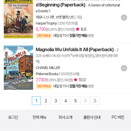
d Beginning (Paperback)
-
A Series of Unfortunat
e Events 1
레모니 스니켓
,
브렛 헬퀴스트
(그림)
HarperTrophy
|
2007년 05월
9,730
8.6
원 (30% 할인 / 100원)
내일 밤 11시
잠들기전 배송
양탄자배송
변경
Magnolia Wu Unfolds It All (Paperback)
- 2
025 뉴베리 아너상 수상작 『뉴욕 양말 탐정단』영어 원서 (페이퍼
백)
CHANEL MILLER
Philomel Books
|
2025년 04월
7,730
10.0
원 (35% 할인 / 80원)
내일 밤 11시
잠들기전 배송
양탄자배송
변경
1
2
3
4
5
로그인
전체 메뉴
회사 소개
출판사 안내
PC 버전