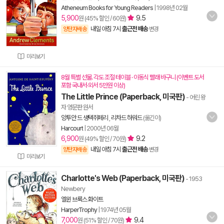
Atheneum Books for Young Readers
|
1998년 02월
5,900
9.5
원 (45% 할인 / 60원)
내일 아침 7시
출근전 배송
양탄자배송
변경
미리보기
8월 특별 선물. 각도 조절 테이블 · 이동식 빨래 바구니 (이벤트 도서
포함 국내서·외서 5만원 이상)
The Little Prince (Paperback, 미국판)
- 어린 왕
자 영문판 원서
앙투안 드 생텍쥐페리
,
리차드 하워드
(옮긴이)
Harcourt
|
2000년 06월
6,900
9.2
원 (49% 할인 / 70원)
내일 아침 7시
출근전 배송
양탄자배송
변경
미리보기
Charlotte's Web (Paperback, 미국판)
- 1953
Newbery
엘윈 브룩스 화이트
HarperTrophy
|
1974년 05월
7,000
9.4
원 (51% 할인 / 70원)