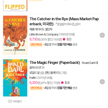
The Catcher in the Rye (Mass Market Pap
erback, 미국판)
- 『호밀밭의 파수꾼』원서
제롬 데이비드 샐린저
Little Brown & Company
|
1991년 05월
9,730
9.0
원 (30% 할인 / 100원)
내일 밤 11시
잠들기전 배송
양탄자배송
변경
The Magic Finger (Paperback)
-
Roald Dahl 대
표작시리즈 11
로알드 달
(글),
퀸틴 블레이크
(그림)
Puffin
|
2011년 06월
6,300
8.6
원 (41% 할인 / 70원)
내일 밤 11시
잠들기전 배송
양탄자배송
변경
미리보기