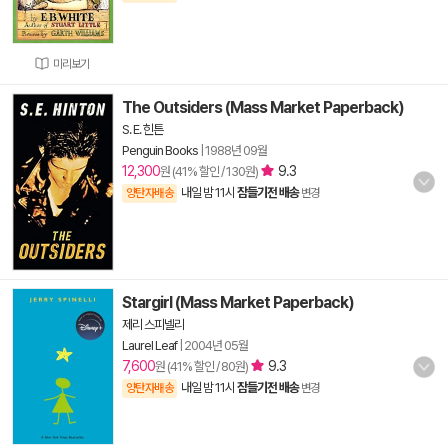
미리보기
The Outsiders (Mass Market Paperback)
S. E. 힌튼
Penguin Books
|
1988년 09월
12,300
9.3
원 (41% 할인 / 130원)
내일 밤 11시
잠들기전 배송
양탄자배송
변경
Stargirl (Mass Market Paperback)
제리 스피넬리
Laurel Leaf
|
2004년 05월
7,600
9.3
원 (41% 할인 / 80원)
내일 밤 11시
잠들기전 배송
양탄자배송
변경