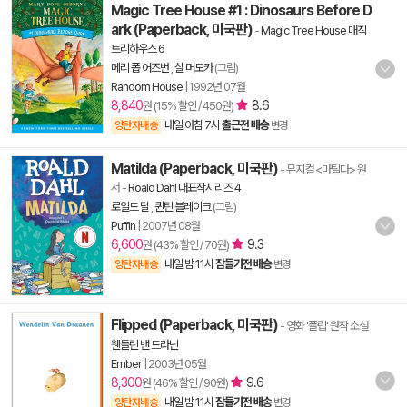
Magic Tree House #1 : Dinosaurs Before D
ark (Paperback, 미국판)
-
Magic Tree House 매직
트리하우스 6
메리 폽 어즈번
,
살 머도카
(그림)
Random House
|
1992년 07월
8,840
8.6
원 (15% 할인 / 450원)
내일 아침 7시
출근전 배송
양탄자배송
변경
Matilda (Paperback, 미국판)
- 뮤지컬 <마틸다> 원
서
-
Roald Dahl 대표작시리즈 4
로알드 달
,
퀸틴 블레이크
(그림)
Puffin
|
2007년 08월
6,600
9.3
원 (43% 할인 / 70원)
내일 밤 11시
잠들기전 배송
양탄자배송
변경
Flipped (Paperback, 미국판)
- 영화 '플립' 원작 소설
웬들린 밴 드라닌
Ember
|
2003년 05월
8,300
9.6
원 (46% 할인 / 90원)
내일 밤 11시
잠들기전 배송
양탄자배송
변경