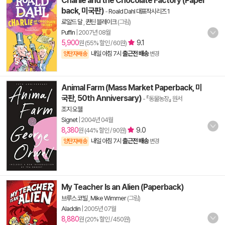
Charlie and the Chocolate Factory (Paper
back, 미국판)
-
Roald Dahl 대표작시리즈 1
로알드 달
,
퀸틴 블레이크
(그림)
Puffin
|
2007년 08월
5,900
9.1
원 (55% 할인 / 60원)
내일 아침 7시
출근전 배송
양탄자배송
변경
Animal Farm (Mass Market Paperback, 미
국판, 50th Anniversary)
- 『동물농장』 원서
조지 오웰
Signet
|
2004년 04월
8,380
9.0
원 (44% 할인 / 90원)
내일 아침 7시
출근전 배송
양탄자배송
변경
My Teacher Is an Alien (Paperback)
브루스 코빌
,
Mike Wimmer
(그림)
Aladdin
|
2005년 07월
8,880
원 (20% 할인 / 450원)