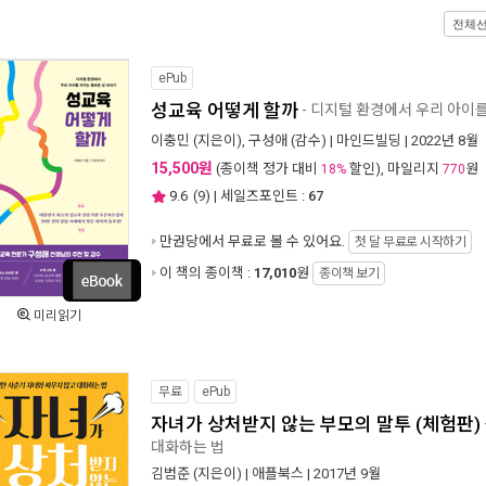
전체
ePub
성교육 어떻게 할까
- 디지털 환경에서 우리 아이
이충민
(지은이),
구성애
(감수) |
마인드빌딩
| 2022년 8월
15,500원
(종이책 정가 대비
할인), 마일리지
원
18%
770
9.6
(
9
) | 세일즈포인트 :
67
만권당에서
무료로 볼 수 있어요.
첫 달 무료로 시작하기
이 책의 종이책 :
17,010
원
종이책 보기
미리읽기
무료
ePub
자녀가 상처받지 않는 부모의 말투 (체험판)
대화하는 법
김범준
(지은이) |
애플북스
| 2017년 9월