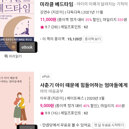
미라클 베드타임
- 아이의 미래가 달라지는 기적의
김연수
(지은이) |
다독다독
| 2021년 11월
11,000원
(종이책 정가 대비
할인), 마일리지
원
35%
550
9.7
(
28
) | 세일즈포인트 :
62
이 책의 종이책 :
15,120
원
종이책 보기
미리읽기
ePub
사춘기 아이 때문에 힘들어하는 엄마들에게
마의 마음공부
이우경
(지은이) |
메이트북스
| 2020년 3월
9,000원
(종이책 정가 대비
할인), 마일리지
원
40%
450
9.9
(
16
) | 세일즈포인트 :
62
만권당에서
무료로 볼 수 있어요.
첫 달 무료로 시작하기