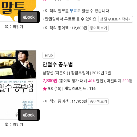
이 책의 일부를
무료
로 읽을 수 있습니다.
만권당에서
무료로 볼 수 있어요.
첫 달 무료로 시작하기
미리읽기
이 책의 종이책 :
12,600
원
종이책 보기
ePub
안철수 공부법
심정섭
(지은이) |
황금부엉이
| 2012년 7월
7,800원
(종이책 정가 대비
할인), 마일리지
원
40%
390
9.3
(
15
) | 세일즈포인트 :
116
이 책의 종이책 :
11,700
원
종이책 보기
미리읽기