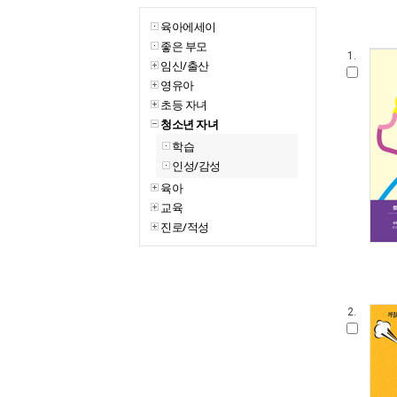
육아에세이
좋은 부모
1.
임신/출산
영유아
초등 자녀
청소년 자녀
학습
인성/감성
육아
교육
진로/적성
2.