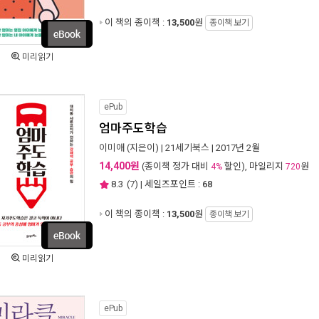
이 책의 종이책 :
13,500
원
종이책 보기
미리읽기
ePub
엄마주도학습
이미애
(지은이) |
21세기북스
| 2017년 2월
14,400원
(종이책 정가 대비
할인), 마일리지
원
4%
720
8.3
(
7
) | 세일즈포인트 :
68
이 책의 종이책 :
13,500
원
종이책 보기
미리읽기
ePub