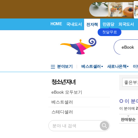
HOME
국내도서
만권당
외국도서
전자책
첫달무료
eBook
분야보기
베스트셀러
새로나온책
이
청소년 자녀
eBook 모두보기
이 분
베스트셀러
이 분야에
2
스테디셀러
판매량순