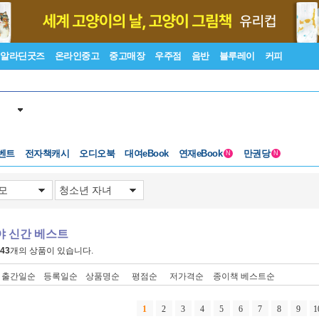
알라딘굿즈
온라인중고
중고매장
우주점
음반
블루레이
커피
벤트
전자책캐시
오디오북
대여eBook
연재eBook
만권당
N
N
야 신간 베스트
43
개의 상품이 있습니다.
출간일순
등록일순
상품명순
평점순
저가격순
종이책 베스트순
1
2
3
4
5
6
7
8
9
1