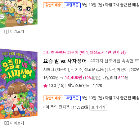
8월 10일 (월) 아침 7시
출근전 배
양탄자배송
주말특급
미리보기
피너츠 콤팩트 파우치 (택 1, 대상도서 1만 원 이상)
요즘 말 vs 사자성어
- 40가지 신조어를 똑똑한 
서예나
(지은이),
김기수
,
정고운
(그림) |
다산어린이
| 202
14,400원
16,000
원 →
(
할인), 마일리지
원
10%
800
10.0
(
15
) | 세일즈포인트 :
1,170
8월 10일 (월) 아침 7시
출근전 배
양탄자배송
주말특급
이 책의 전자책 :
11,520
원
보러 가기
미리보기