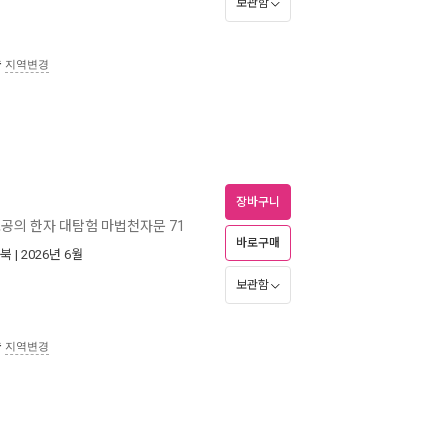
보관함
송
지역변경
장바구니
공의 한자 대탐험 마법천자문 71
바로구매
북
| 2026년 6월
보관함
송
지역변경