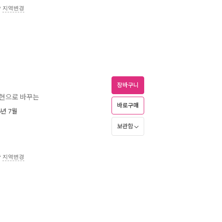
송
지역변경
장바구니
표현으로 바꾸는
바로구매
6년 7월
보관함
송
지역변경