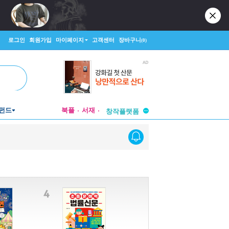
로그인
회원가입
마이페이지
고객센터
장바구니
(0)
투비컨티뉴드
펀드
북플
서재
창작플랫폼
투비컨티뉴드