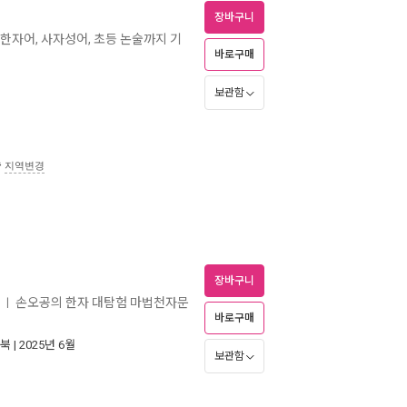
장바구니
! 한자어, 사자성어, 초등 논술까지 기
바로구매
보관함
송
지역변경
장바구니
손오공의 한자 대탐험 마법천자문
ㅣ
바로구매
북
| 2025년 6월
보관함