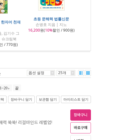
초등 문해력 법률신문
 한자어 천재
손병호 지음 | 지노
16,200
원(
10%
할인 / 900원)
, 김기수 그
| 슈크림북
 / 770원)
옵션 설정
25개
순
1~20
끝
선택
장바구니 담기
보관함 담기
마이리스트 담기
장바구니
문해력 쑥쑥! 리걸마인드 레벨업!
바로구매