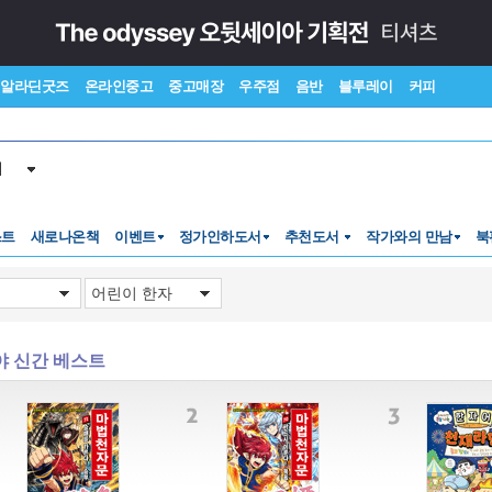
알라딘굿즈
온라인중고
중고매장
우주점
음반
블루레이
커피
서
스트
새로나온책
이벤트
정가인하도서
추천도서
작가와의 만남
북
야 신간 베스트