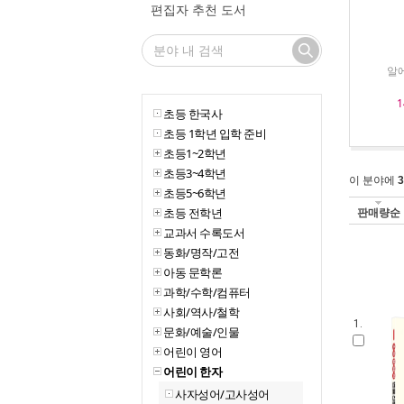
편집자 추천 도서
알에
1
초등 한국사
초등 1학년 입학 준비
초등1~2학년
초등3~4학년
이 분야에
3
초등5~6학년
초등 전학년
판매량순
교과서 수록도서
동화/명작/고전
아동 문학론
과학/수학/컴퓨터
사회/역사/철학
1.
문화/예술/인물
어린이 영어
어린이 한자
사자성어/고사성어