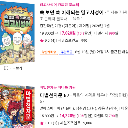
밈고사성어 카드형 포스터
쓱 보면 쏙 이해되는 밈고사성어
- 역사는 기본
쓱쏙 1
초 문해력 필독서
ㅣ
김환타(김미경)
(지은이) |
제이펍
| 2026년 7월
17,820원
19,800
원 →
(
할인), 마일리지
원
10%
990
9.5
(
4
) | 세일즈포인트 :
990
8월 10일 (월) 아침 7시
출근전 배
양탄자배송
주말특급
미리보기
마법천자문 미니북 키링
마법천자문 67
- 싸움의 계획을 세우다! 작전(作戰)
67
알에스미디어
(지은이),
정수영
(그림),
강용철
(감수) |
아울
14,220원
15,800
원 →
(
할인), 마일리지
원
10%
790
10.0
(
1
) | 세일즈포인트 :
9,806