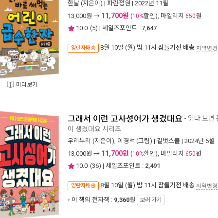
한날
(지은이) |
파란정원
| 2022년 11월
11,700원
13,000
원 →
(
할인), 마일리지
원
10%
650
10.0
(
5
) | 세일즈포인트 :
7,647
8월 10일 (월) 밤 11시
잠들기전 배송
양탄자배송
지역변경
미리보기
그래서 이런 고사성어가 생겼대요
- 읽다 보면
이 생겼대요 시리즈
우리누리
(지은이),
이경석
(그림) |
길벗스쿨
| 2024년 6월
11,700원
13,000
원 →
(
할인), 마일리지
원
10%
650
10.0
(
36
) | 세일즈포인트 :
2,491
8월 10일 (월) 밤 11시
잠들기전 배송
양탄자배송
지역변경
이 책의 전자책 :
9,360
원
보러 가기