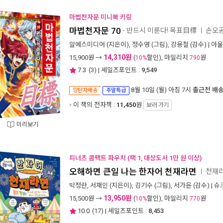
마법천자문 미니북 키링
마법천자문 70
- 반드시 이룬다! 목표目標
손오공
ㅣ
알에스미디어
(지은이),
정수영
(그림),
강용철
(감수) |
아울
14,310원
15,900
원 →
(
할인), 마일리지
원
10%
790
7.3
(
3
) | 세일즈포인트 :
9,549
8월 10일 (월) 아침 7시
출근전 배
양탄자배송
주말특급
이 책의 전자책 :
11,450
원
보러 가기
미리보기
피너츠 콤팩트 파우치 (택 1, 대상도서 1만 원 이상)
오해하면 큰일 나는 한자어 천재라면
천재
ㅣ
박정란
,
서재인
(지은이),
김기수
(그림),
서가윤
(감수) |
슈
13,950원
15,500
원 →
(
할인), 마일리지
원
10%
770
10.0
(
17
) | 세일즈포인트 :
8,453