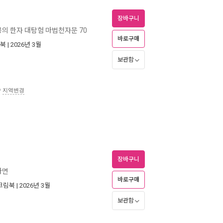
장바구니
의 한자 대탐험 마법천자문 70
바로구매
북
| 2026년 3월
보관함
송
지역변경
장바구니
라면
바로구매
크림북
| 2026년 3월
보관함