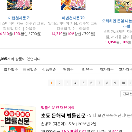
마법천자문 71
마법천자문 70
오해하면 큰일 나는
스미디어 지음, 정수영 그림,
알에스미디어 지음, 정수영 그림,
라면
강용철 감수 | 아울북
강용철 감수 | 아울북
박정란.서재인 지음
4,310
원(
10%
할인 / 790원)
14,310
원(
10%
할인 / 790원)
림, 서가윤 감수 
13,950
원(
10%
할인
,095
개의 상품이 있습니다.
출간일순
등록일순
상품명순
평점순
리뷰순
저가격순
고가격
1
2
3
4
5
6
7
8
9
10
1
전체
법률신문 한자 단어장
초등 문해력 법률신문
- 읽다 보면 똑똑해진다! 
손병호
(지은이) |
지노
| 2026년 2월
16,200원
18,000
원 →
(
할인), 마일리지
원
10%
900