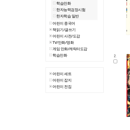
학습만화
한자능력검정시험
한자학습 일반
어린이 중국어
책읽기/글쓰기
어린이 사전/도감
TV/만화/영화
게임 만화/캐릭터도감
학습만화
2.
어린이 세트
어린이 잡지
어린이 전집