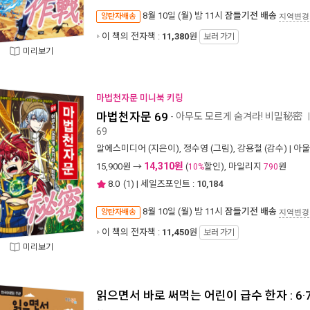
8월 10일 (월) 밤 11시
잠들기전 배송
양탄자배송
지역변경
이 책의 전자책 :
11,380
원
보러 가기
미리보기
마법천자문 미니북 키링
마법천자문 69
- 아무도 모르게 숨겨라! 비밀秘密
69
알에스미디어
(지은이),
정수영
(그림),
강용철
(감수) |
아울
14,310원
15,900
원 →
(
할인), 마일리지
원
10%
790
8.0
(
1
) | 세일즈포인트 :
10,184
8월 10일 (월) 밤 11시
잠들기전 배송
양탄자배송
지역변경
이 책의 전자책 :
11,450
원
보러 가기
미리보기
읽으면서 바로 써먹는 어린이 급수 한자 : 6·7