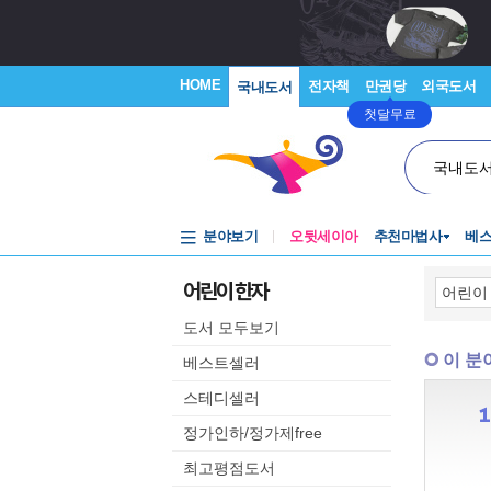
HOME
전자책
만권당
외국도서
국내도서
첫달무료
국내도
분야보기
오뒷세이아
추천마법사
베
어린이 한자
도서 모두보기
이 분
베스트셀러
스테디셀러
정가인하/정가제free
최고평점도서