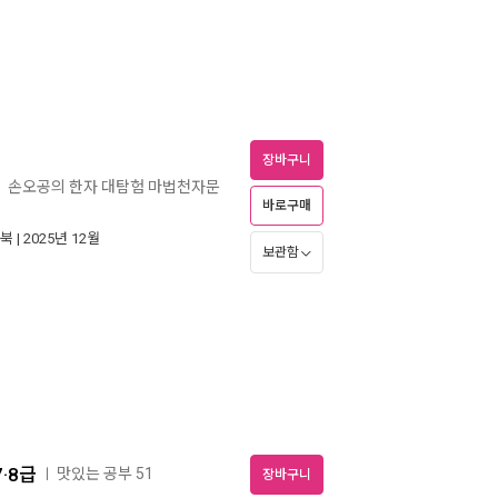
장바구니
손오공의 한자 대탐험 마법천자문
ㅣ
바로구매
북
| 2025년 12월
보관함
·8급
맛있는 공부 51
ㅣ
장바구니