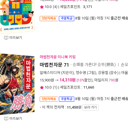
10.0
(
4
) | 세일즈포인트 :
3,171
8월 10일 (월) 아침 7시
출근전 배
양탄자배송
주말특급
미리보기
마법천자문 미니북 키링
마법천자문 71
- 승패를 가른다! 승부(勝負)
손오
ㅣ
알에스미디어
(지은이),
정수영
(그림),
강용철
(감수) |
아울
14,310원
15,900
원 →
(
할인), 마일리지
원
10%
790
10.0
(
1
) | 세일즈포인트 :
11,660
8월 10일 (월) 아침 7시
출근전 배
양탄자배송
주말특급
이 책의 전자책 :
11,450
원
보러 가기
미리보기