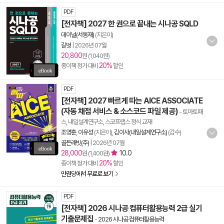
PDF
[전자책] 2027 한 권으로 끝내는 시나공 SQLD
데이널(서동재)
(지은이)
길벗
|
2026년 07월
20,800
원 (1,040원)
20%
종이책 정가 대비
할인
PDF
[전자책] 2027 빠르게 따는 AICE ASSOCIATE
(자동 채점 서비스 & 소스코드 파일 제공)
- 토마토패
스, 내일설계연구소, 스코프랩스 정식 교재
조영훈
,
이유성
(지은이),
김이사(내일설계연구소)
(감수)
골든래빗(주)
|
2026년 07월
28,000
10.0
원 (1,400원)
20%
종이책 정가 대비
할인
만권당에서 무료로 보기
PDF
[전자책] 2026 시나공 컴퓨터활용능력 2급 실기
기출문제집
-
2026 시나공 컴퓨터활용능력