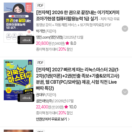
PDF
[전자책] 2026 한 권으로 끝장내는 이기적X커미
조아가현샘 컴퓨터활용능력 1급 실기
- 저자 직강 무료
동영상 강의 + 자동 채점 서비스 + 또기적 합격자료집 PDF
박가현
(지은이)
영진.com(영진닷컴)
|
2025년 12월
20,800
8.0
원 (1,040원)
20%
종이책 정가 대비
할인
PDF
[전자책] 2027 빠르게 따는 리눅스마스터 2급(1‧
2차)(1권(이론)+2권(빈출 족보+기출&모의고사)
분권, 웹 CBT(PC/모바일) 제공, 시험 직전 Live
빠따 특강)
권대우
(지은이)
골든래빗(주)
|
2026년 07월
22,400
10.0
원 (1,120원)
20%
종이책 정가 대비
할인
만권당에서 무료로 보기