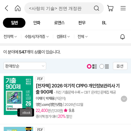
일반
만화
로맨스
판무
BL
전자책
수험서/자격증
컴퓨터
전체
이 분야에
547
개의 상품이 있습니다.
옵션
PDF
[전자책] 2026 이기적 CPPG 개인정보관리사 기
출 900제
- 최신 기출문제 수록 + CBT 온라인 문제집 제공
이제이
,
박재웅
(지은이)
영진.com(영진닷컴)
|
2026년 02월
22,400
9.8
원 (1,120원)
20%
종이책 정가 대비
할인
PDF