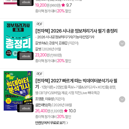
19,200
9.7
원 (960원)
20%
종이책 정가 대비
할인
PDF
[전자책] 2026 시나공 정보처리기사 필기 총정리
-
2026 시나공 정보처리기사/기능사/산업기사
길벗 R&D
,
강윤석
,
김용갑
(지은이)
길벗
|
2026년 01월
23,200
원 (1,160원)
20%
종이책 정가 대비
할인
PDF
[전자책] 2027 빠르게 따는 빅데이터분석기사 필
기
- 1권(이론)+2권(빈출 족보+기출&모의고사+XO빈출) 분권,
웹 CBT(PC/모바일) 제공, 시험 직전 Live 빠따 특강
조영훈
,
이유성
(지은이)
골든래빗(주)
|
2026년 08월
26,400
10.0
원 (1,320원)
20%
종이책 정가 대비
할인
만권당에서 무료로 보기