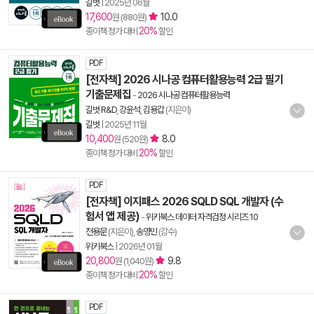
길벗
|
2025년 06월
17,600
10.0
원 (880원)
20%
종이책 정가 대비
할인
PDF
[전자책] 2026 시나공 컴퓨터활용능력 2급 필기
기출문제집
-
2026 시나공 컴퓨터활용능력
길벗 R&D
,
강윤석
,
김용갑
(지은이)
길벗
|
2025년 11월
10,400
8.0
원 (520원)
20%
종이책 정가 대비
할인
PDF
[전자책] 이지패스 2026 SQLD SQL 개발자 (수
험서 앱 제공)
-
위키북스 데이터 자격검정 시리즈 10
전용문
(지은이),
송영민
(감수)
위키북스
|
2026년 01월
20,800
9.8
원 (1,040원)
20%
종이책 정가 대비
할인
PDF