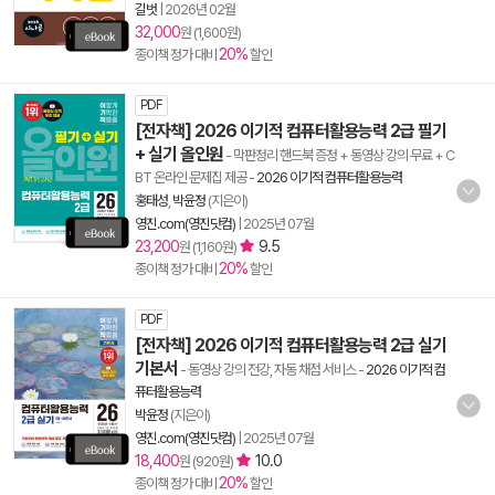
길벗
|
2026년 02월
32,000
원 (1,600원)
20%
종이책 정가 대비
할인
PDF
[전자책] 2026 이기적 컴퓨터활용능력 2급 필기
+ 실기 올인원
- 막판정리 핸드북 증정 + 동영상 강의 무료 + C
BT 온라인 문제집 제공
-
2026 이기적 컴퓨터활용능력
홍태성
,
박윤정
(지은이)
영진.com(영진닷컴)
|
2025년 07월
23,200
9.5
원 (1,160원)
20%
종이책 정가 대비
할인
PDF
[전자책] 2026 이기적 컴퓨터활용능력 2급 실기
기본서
- 동영상 강의 전강, 자동 채점 서비스
-
2026 이기적 컴
퓨터활용능력
박윤정
(지은이)
영진.com(영진닷컴)
|
2025년 07월
18,400
10.0
원 (920원)
20%
종이책 정가 대비
할인