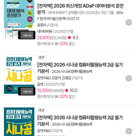
[전자책] 2026 최신개정 ADsP 데이터분석 준전
문가
- 데이터에듀PT 문제풀이앱+2025년도 최신 기출
-
ADs
P 합격 바이블 민트책 시리즈 12
윤종식
(지은이)
데이터에듀
|
2026년 01월
24,800
9.3
원 (1,240원)
20%
종이책 정가 대비
할인
PDF
[전자책] 2026 시나공 컴퓨터활용능력 2급 실기
기본서
-
2026 시나공 컴퓨터활용능력
길벗 R&D
,
강윤석
,
김용갑
(지은이)
길벗
|
2025년 07월
19,200
10.0
원 (960원)
20%
종이책 정가 대비
할인
PDF
[전자책] 2026 시나공 컴퓨터활용능력 2급 필기
기본서
-
2026 시나공 컴퓨터활용능력
길벗 R&D
(지은이)