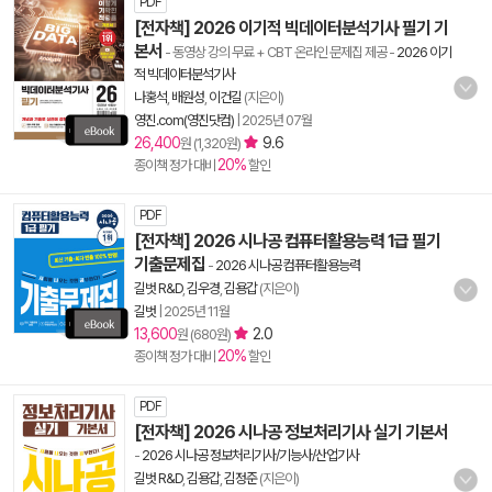
PDF
[전자책] 2026 이기적 빅데이터분석기사 필기 기
본서
- 동영상 강의 무료 + CBT 온라인 문제집 제공
-
2026 이기
적 빅데이터분석기사
나홍석
,
배원성
,
이건길
(지은이)
영진.com(영진닷컴)
|
2025년 07월
26,400
9.6
원 (1,320원)
20%
종이책 정가 대비
할인
PDF
[전자책] 2026 시나공 컴퓨터활용능력 1급 필기
기출문제집
-
2026 시나공 컴퓨터활용능력
길벗 R&D
,
김우경
,
김용갑
(지은이)
길벗
|
2025년 11월
13,600
2.0
원 (680원)
20%
종이책 정가 대비
할인
PDF
[전자책] 2026 시나공 정보처리기사 실기 기본서
-
2026 시나공 정보처리기사/기능사/산업기사
길벗 R&D
,
김용갑
,
김정준
(지은이)