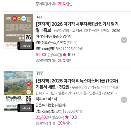
20%
종이책 정가 대비
할인
PDF
[전자책] 2026 이기적 사무자동화산업기사 필기
절대족보
- 동영상 강의 무료 제공+CBT 온라인 문제집
-
2026
이기적 사무자동화산업기사
영진정보연구소
,
신면철
(지은이)
영진.com(영진닷컴)
|
2025년 12월
16,000
10.0
원 (800원)
20%
종이책 정가 대비
할인
PDF
[전자책] 2026 이기적 리눅스마스터 1급 (1·2차)
기본서 세트 - 전2권
- 무료 동영상 강의 + 또기적 합격자료
집 PDF + 최신 기출문제 2회 + CBT 온라인문제집
-
2026 이기
적 리눅스마스터
김윤수
,
최정현
(지은이)
영진.com(영진닷컴)
|
2026년 01월
30,400
10.0
원 (1,520원)
20%
종이책 정가 대비
할인