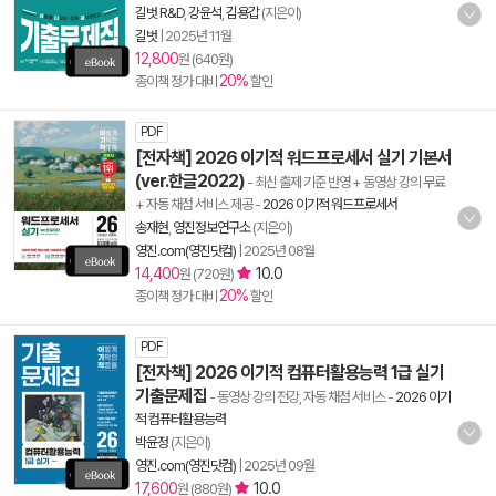
길벗 R&D
,
강윤석
,
김용갑
(지은이)
길벗
|
2025년 11월
12,800
원 (640원)
20%
종이책 정가 대비
할인
PDF
[전자책] 2026 이기적 워드프로세서 실기 기본서
(ver.한글2022)
- 최신 출제 기준 반영 + 동영상 강의 무료
+ 자동 채점 서비스 제공
-
2026 이기적 워드프로세서
송재현
,
영진정보연구소
(지은이)
영진.com(영진닷컴)
|
2025년 08월
14,400
10.0
원 (720원)
20%
종이책 정가 대비
할인
PDF
[전자책] 2026 이기적 컴퓨터활용능력 1급 실기
기출문제집
- 동영상 강의 전강, 자동 채점 서비스
-
2026 이기
적 컴퓨터활용능력
박윤정
(지은이)
영진.com(영진닷컴)
|
2025년 09월
17,600
10.0
원 (880원)