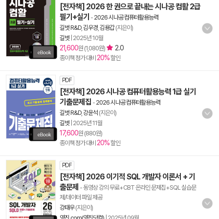
[전자책] 2026 한 권으로 끝내는 시나공 컴활 2급
필기+실기
-
2026 시나공 컴퓨터활용능력
길벗 R&D
,
김우경
,
김용갑
(지은이)
길벗
|
2025년 10월
21,600
2.0
원 (1,080원)
20%
종이책 정가 대비
할인
PDF
[전자책] 2026 시나공 컴퓨터활용능력 1급 실기
기출문제집
-
2026 시나공 컴퓨터활용능력
길벗 R&D
,
강윤석
(지은이)
길벗
|
2025년 11월
17,600
원 (880원)
20%
종이책 정가 대비
할인
PDF
[전자책] 2026 이기적 SQL 개발자 이론서 + 기
출문제
- 동영상 강의 무료+CBT 온라인 문제집+SQL 실습문
제/데이터 파일 제공
강태우
(지은이)
영진.com(영진닷컴)
|
2025년 09월