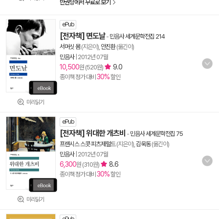
만권당에서 무료로 보기
ePub
[전자책] 면도날
-
민음사 세계문학전집 214
서머싯 몸
(지은이),
안진환
(옮긴이)
민음사
|
2012년 07월
10,500
9.0
원 (520원)
30%
종이책 정가 대비
할인
미리읽기
ePub
[전자책] 위대한 개츠비
-
민음사 세계문학전집 75
프랜시스 스콧 피츠제럴드
(지은이),
김욱동
(옮긴이)
민음사
|
2012년 07월
6,300
8.6
원 (310원)
30%
종이책 정가 대비
할인
미리읽기