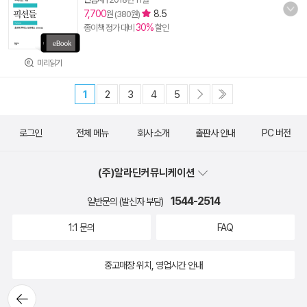
7,700
8.5
원 (380원)
30%
종이책 정가 대비
할인
미리읽기
1
2
3
4
5
로그인
전체 메뉴
회사 소개
출판사 안내
PC 버전
(주)알라딘커뮤니케이션
1544-2514
일반문의 (발신자 부담)
1:1 문의
FAQ
중고매장 위치, 영업시간 안내
뒤로가