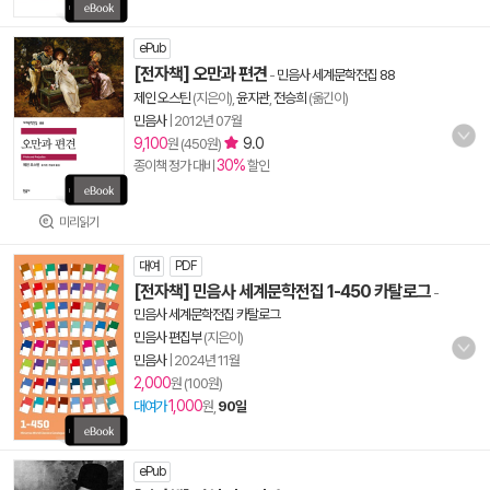
ePub
[전자책] 오만과 편견
-
민음사 세계문학전집 88
제인 오스틴
(지은이),
윤지관
,
전승희
(옮긴이)
민음사
|
2012년 07월
9,100
9.0
원 (450원)
30%
종이책 정가 대비
할인
미리읽기
대여
PDF
[전자책] 민음사 세계문학전집 1-450 카탈로그
-
민음사 세계문학전집 카탈로그
민음사 편집부
(지은이)
민음사
|
2024년 11월
2,000
원 (100원)
1,000
대여가
원,
90일
ePub