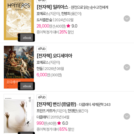
ePub
[전자책] 일리아스
-
원전으로 읽는 순수고전세계
호메로스
(지은이),
천병희
(옮긴이)
도서출판 숲
|
2024년 02월
28,000
9.0
원 (1,400원)
26%
종이책 정가 대비
할인
ePub
[전자책] 오디세이아
호메로스
(지은이)
한들
|
2026년 06월
6,000
원 (300원)
ePub
[전자책] 변신 (한글판)
-
더클래식 세계문학 243
프란츠 카프카
(지은이),
한영란
(옮긴이)
더클래식
|
2015년 04월
990
6.0
원 (40원)
85%
종이책 정가 대비
할인