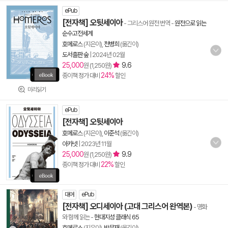
ePub
[전자책] 오뒷세이아
- 그리스어 원전 번역
-
원전으로 읽는
순수고전세계
호메로스
(지은이),
천병희
(옮긴이)
도서출판 숲
|
2024년 02월
25,000
9.6
원 (1,250원)
24%
종이책 정가 대비
할인
미리읽기
ePub
[전자책] 오뒷세이아
호메로스
(지은이),
이준석
(옮긴이)
아카넷
|
2023년 11월
25,000
9.9
원 (1,250원)
22%
종이책 정가 대비
할인
대여
ePub
[전자책] 오디세이아 (고대 그리스어 완역본)
- 명화
와 함께 읽는
-
현대지성 클래식 65
호메로스
(지은이),
박문재
(옮긴이)