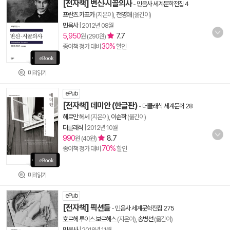
[전자책] 변신·시골의사
-
민음사 세계문학전집 4
프란츠 카프카
(지은이),
전영애
(옮긴이)
민음사
|
2012년 08월
5,950
7.7
원 (290원)
30%
종이책 정가 대비
할인
미리읽기
ePub
[전자책] 데미안 (한글판)
-
더클래식 세계문학 28
헤르만 헤세
(지은이),
이순학
(옮긴이)
더클래식
|
2012년 10월
990
8.7
원 (40원)
70%
종이책 정가 대비
할인
미리읽기
ePub
[전자책] 픽션들
-
민음사 세계문학전집 275
호르헤 루이스 보르헤스
(지은이),
송병선
(옮긴이)
민음사
|
2018년 11월