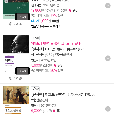
현대지성
|
2025년 04월
19,800
9.0
원 (10% 할인 / 1,100원)
27%
종이책 정가 대비
할인
11,000
대여가
원,
90일
미리읽기
만권당에서 무료로 보기
ePub
영화/드라마 원작 도서전 + 브레드타임 스티커
[전자책] 데미안
-
민음사 세계문학전집 44
헤르만 헤세
(지은이),
전영애
(옮긴이)
민음사
|
2020년 12월
5,600
8.8
원 (280원)
30%
종이책 정가 대비
할인
미리읽기
ePub
[전자책] 체호프 단편선
-
민음사 세계문학전집 70
박현섭
(옮긴이)
민음사
|
2012년 10월
6,300
9.1
원 (310원)