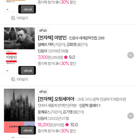
30%
종이책 정가 대비
할인
미리읽기
ePub
[전자책] 이방인
-
민음사 세계문학전집 266
알베르 카뮈
(지은이),
김화영
(옮긴이)
민음사
|
2019년 09월
7,000
9.0
원 (350원)
30%
종이책 정가 대비
할인
미리읽기
ePub
[전자책] 오뒷세이아
- 고대 그리스문학 전공자가 희랍어 원
전에서 새롭게 번역한 완역본
-
인문학 클래식 1
호메로스
(지은이),
김기영
(옮긴이)
민음사
|
2022년 07월
18,200
10.0
원 (910원)
30%
종이책 정가 대비
할인