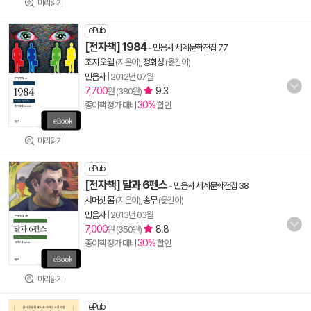
미리읽기
ePub
[전자책] 1984
-
민음사 세계문학전집 77
조지 오웰
(지은이),
정회성
(옮긴이)
민음사
|
2012년 07월
7,700
9.3
원 (380원)
30%
종이책 정가 대비
할인
미리읽기
ePub
[전자책] 달과 6펜스
-
민음사 세계문학전집 38
서머싯 몸
(지은이),
송무
(옮긴이)
민음사
|
2013년 03월
7,000
8.8
원 (350원)
30%
종이책 정가 대비
할인
미리읽기
ePub