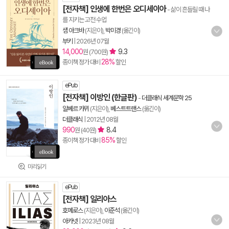
[전자책] 인생에 한번은 오디세이아
- 삶이 흔들릴 때 나
를 지키는 고전 수업
샘 아크바
(지은이),
박미경
(옮긴이)
부키
|
2026년 07월
14,000
9.3
원 (700원)
28%
종이책 정가 대비
할인
ePub
[전자책] 이방인 (한글판)
-
더클래식 세계문학 25
알베르 카뮈
(지은이),
베스트트랜스
(옮긴이)
더클래식
|
2012년 08월
990
8.4
원 (40원)
85%
종이책 정가 대비
할인
미리읽기
ePub
[전자책] 일리아스
호메로스
(지은이),
이준석
(옮긴이)
아카넷
|
2023년 08월