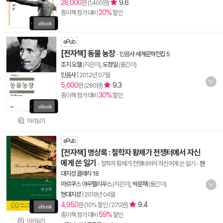
28,000
9.6
원 (1,400원)
20%
종이책 정가 대비
할인
ePub
[전자책] 동물 농장
-
민음사 세계문학전집 5
조지 오웰
(지은이),
도정일
(옮긴이)
민음사
|
2012년 07월
5,600
9.3
원 (280원)
30%
종이책 정가 대비
할인
미리읽기
ePub
[전자책] 명상록 : 철학자 황제가 전쟁터에서 자신
에게 쓴 일기
- 철학자 황제가 전쟁터에서 자신에게 쓴 일기
-
현
대지성 클래식 18
마르쿠스 아우렐리우스
(지은이),
박문재
(옮긴이)
현대지성
|
2018년 04월
4,950
9.4
원 (10% 할인 / 270원)
59%
종이책 정가 대비
할인
미리읽기