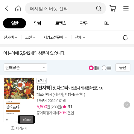
일반
만화
로맨스
판무
BL
전자책
고전
서양고전문학
전체
이 분야에
5,542
개의 상품이 있습니다.
옵션
ePub
[전자책] 싯다르타
-
민음사 세계문학전집 58
헤르만 헤세
(지은이),
박병덕
(옮긴이)
민음사
|
2014년 01월
5,600
9.1
원 (280원)
30%
종이책 정가 대비
할인
미리읽기