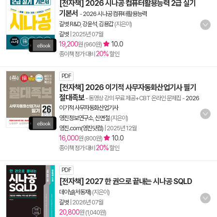
[전자책] 2026 시나공 컴퓨터활용능력 2급 실기
기본서
-
2026 시나공 컴퓨터활용능력
길벗 R&D
,
강윤석
,
김용갑
(지은이)
길벗
|
2025년 07월
19,200
10.0
원 (960원)
20%
종이책 정가 대비
할인
PDF
[전자책] 2026 이기적 사무자동화산업기사 필기
절대족보
- 동영상 강의 무료 제공+CBT 온라인 문제집
-
2026
이기적 사무자동화산업기사
영진정보연구소
,
신면철
(지은이)
영진.com(영진닷컴)
|
2025년 12월
16,000
10.0
원 (800원)
20%
종이책 정가 대비
할인
PDF
[전자책] 2027 한 권으로 끝내는 시나공 SQLD
데이널(서동재)
(지은이)
길벗
|
2026년 07월
20,800
원 (1,040원)