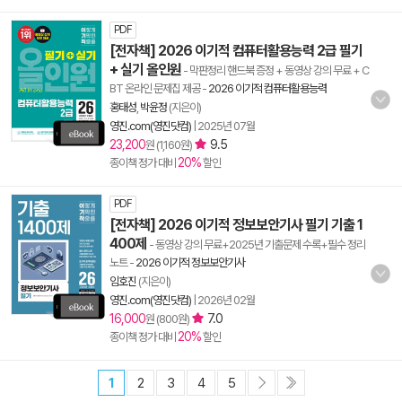
PDF
[전자책] 2026 이기적 컴퓨터활용능력 2급 필기
+ 실기 올인원
- 막판정리 핸드북 증정 + 동영상 강의 무료 + C
BT 온라인 문제집 제공
-
2026 이기적 컴퓨터활용능력
홍태성
,
박윤정
(지은이)
영진.com(영진닷컴)
|
2025년 07월
23,200
9.5
원 (1,160원)
20%
종이책 정가 대비
할인
PDF
[전자책] 2026 이기적 정보보안기사 필기 기출 1
400제
- 동영상 강의 무료+2025년 기출문제 수록+필수 정리
노트
-
2026 이기적 정보보안기사
임호진
(지은이)
영진.com(영진닷컴)
|
2026년 02월
16,000
7.0
원 (800원)
20%
종이책 정가 대비
할인
1
2
3
4
5