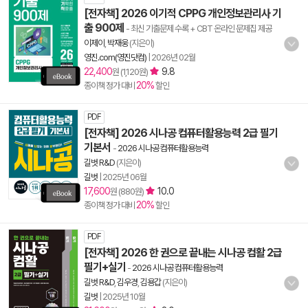
[전자책] 2026 이기적 CPPG 개인정보관리사 기
출 900제
- 최신 기출문제 수록 + CBT 온라인 문제집 제공
이제이
,
박재웅
(지은이)
영진.com(영진닷컴)
|
2026년 02월
22,400
9.8
원 (1,120원)
20%
종이책 정가 대비
할인
PDF
[전자책] 2026 시나공 컴퓨터활용능력 2급 필기
기본서
-
2026 시나공 컴퓨터활용능력
길벗 R&D
(지은이)
길벗
|
2025년 06월
17,600
10.0
원 (880원)
20%
종이책 정가 대비
할인
PDF
[전자책] 2026 한 권으로 끝내는 시나공 컴활 2급
필기+실기
-
2026 시나공 컴퓨터활용능력
길벗 R&D
,
김우경
,
김용갑
(지은이)
길벗
|
2025년 10월