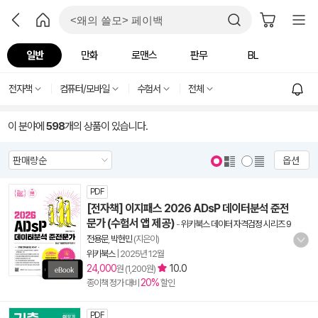
일반
만화
로맨스
판무
BL
전자책
컴퓨터/모바일
수험서
전체
이 분야에
598
개의 상품이 있습니다.
옵션
PDF
[전자책] 이지패스 2026 ADsP 데이터분석 준전
문가 (수험서 앱 제공)
-
위키북스 데이터 자격검정 시리즈 9
전용문
,
박현민
(지은이)
위키북스
|
2025년 12월
24,000
10.0
원 (1,200원)
20%
종이책 정가 대비
할인
PDF