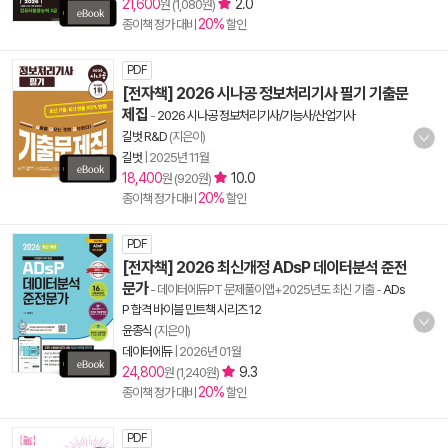
21,600
2.0
원 (1,080원)
20%
종이책 정가 대비
할인
PDF
[전자책] 2026 시나공 정보처리기사 필기 기출문
제집
-
2026 시나공 정보처리기사/기능사/산업기사
길벗 R&D
(지은이)
길벗
|
2025년 11월
18,400
10.0
원 (920원)
20%
종이책 정가 대비
할인
PDF
[전자책] 2026 최신개정 ADsP 데이터분석 준전
문가
- 데이터에듀PT 문제풀이앱+2025년도 최신 기출
-
ADs
P 합격 바이블 민트책 시리즈 12
윤종식
(지은이)
데이터에듀
|
2026년 01월
24,800
9.3
원 (1,240원)
20%
종이책 정가 대비
할인
PDF