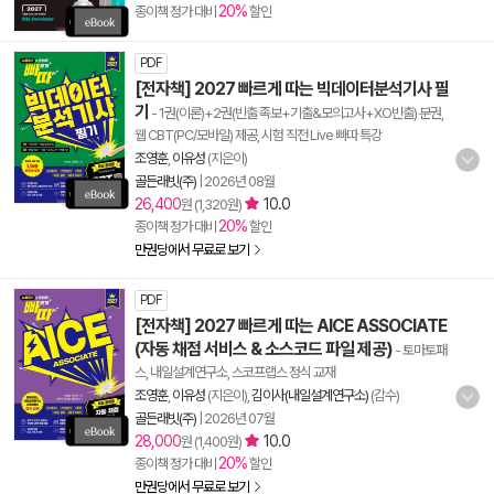
20%
종이책 정가 대비
할인
PDF
[전자책] 2027 빠르게 따는 빅데이터분석기사 필
기
- 1권(이론)+2권(빈출 족보+기출&모의고사+XO빈출) 분권,
웹 CBT(PC/모바일) 제공, 시험 직전 Live 빠따 특강
조영훈
,
이유성
(지은이)
골든래빗(주)
|
2026년 08월
26,400
10.0
원 (1,320원)
20%
종이책 정가 대비
할인
만권당에서 무료로 보기
PDF
[전자책] 2027 빠르게 따는 AICE ASSOCIATE
(자동 채점 서비스 & 소스코드 파일 제공)
- 토마토패
스, 내일설계연구소, 스코프랩스 정식 교재
조영훈
,
이유성
(지은이),
김이사(내일설계연구소)
(감수)
골든래빗(주)
|
2026년 07월
28,000
10.0
원 (1,400원)
20%
종이책 정가 대비
할인
만권당에서 무료로 보기