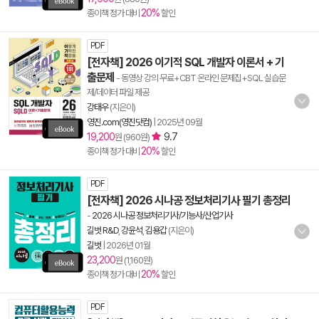
20%
종이책 정가 대비
할인
PDF
[전자책] 2026 이기적 SQL 개발자 이론서 + 기
출문제
- 동영상 강의 무료+CBT 온라인 문제집+SQL 실습문
제/데이터 파일 제공
강태우
(지은이)
영진.com(영진닷컴)
|
2025년 09월
19,200
9.7
원 (960원)
20%
종이책 정가 대비
할인
PDF
[전자책] 2026 시나공 정보처리기사 필기 총정리
-
2026 시나공 정보처리기사/기능사/산업기사
길벗 R&D
,
강윤석
,
김용갑
(지은이)
길벗
|
2026년 01월
23,200
원 (1,160원)
20%
종이책 정가 대비
할인
PDF