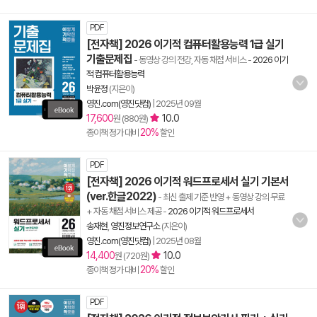
PDF
[전자책] 2026 이기적 컴퓨터활용능력 1급 실기
기출문제집
- 동영상 강의 전강, 자동 채점 서비스
-
2026 이기
적 컴퓨터활용능력
박윤정
(지은이)
영진.com(영진닷컴)
|
2025년 09월
17,600
10.0
원 (880원)
20%
종이책 정가 대비
할인
PDF
[전자책] 2026 이기적 워드프로세서 실기 기본서
(ver.한글2022)
- 최신 출제 기준 반영 + 동영상 강의 무료
+ 자동 채점 서비스 제공
-
2026 이기적 워드프로세서
송재현
,
영진정보연구소
(지은이)
영진.com(영진닷컴)
|
2025년 08월
14,400
10.0
원 (720원)
20%
종이책 정가 대비
할인
PDF