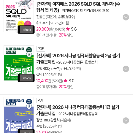
[전자책] 이지패스 2026 SQLD SQL 개발자 (수
험서 앱 제공)
-
위키북스 데이터 자격검정 시리즈 10
전용문
(지은이),
송영민
(감수)
위키북스
|
2026년 01월
20,800
9.8
원 (1,040원)
20%
종이책 정가 대비
할인
PDF
[전자책] 2026 시나공 컴퓨터활용능력 2급 필기
기출문제집
-
2026 시나공 컴퓨터활용능력
길벗 R&D
,
강윤석
,
김용갑
(지은이)
길벗
|
2025년 11월
10,400
8.0
원 (520원)
20%
종이책 정가 대비
할인
PDF
[전자책] 2026 시나공 컴퓨터활용능력 1급 실기
기출문제집
-
2026 시나공 컴퓨터활용능력
길벗 R&D
,
강윤석
(지은이)
길벗
|
2025년 11월
17,600
원 (880원)