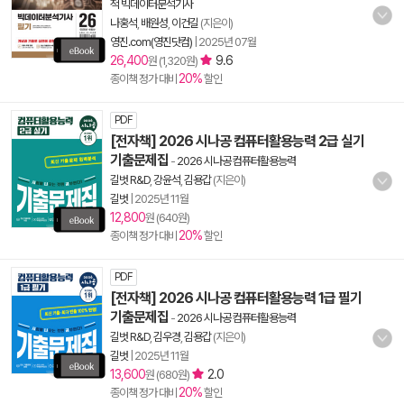
적 빅데이터분석기사
나홍석
,
배원성
,
이건길
(지은이)
영진.com(영진닷컴)
|
2025년 07월
26,400
9.6
원 (1,320원)
20%
종이책 정가 대비
할인
PDF
[전자책] 2026 시나공 컴퓨터활용능력 2급 실기
기출문제집
-
2026 시나공 컴퓨터활용능력
길벗 R&D
,
강윤석
,
김용갑
(지은이)
길벗
|
2025년 11월
12,800
원 (640원)
20%
종이책 정가 대비
할인
PDF
[전자책] 2026 시나공 컴퓨터활용능력 1급 필기
기출문제집
-
2026 시나공 컴퓨터활용능력
길벗 R&D
,
김우경
,
김용갑
(지은이)
길벗
|
2025년 11월
13,600
2.0
원 (680원)
20%
종이책 정가 대비
할인