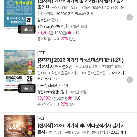
[전자책] 2026 이기적 정보보안기사 필기 + 실기
올인원
- 동영상 강의 무료 + 2025년 기출문제 수록 + CBT 온
라인 문제집
-
2026 이기적 정보보안기사
임호진
(지은이)
영진.com(영진닷컴)
|
2026년 05월
39,200
10.0
원 (1,960원)
20%
종이책 정가 대비
할인
PDF
[전자책] 2026 이기적 리눅스마스터 1급 (1·2차)
기본서 세트 - 전2권
- 무료 동영상 강의 + 또기적 합격자료
집 PDF + 최신 기출문제 2회 + CBT 온라인문제집
-
2026 이기
적 리눅스마스터
김윤수
,
최정현
(지은이)
영진.com(영진닷컴)
|
2026년 01월
30,400
10.0
원 (1,520원)
20%
종이책 정가 대비
할인
PDF
[전자책] 2026 이기적 빅데이터분석기사 필기 기
본서
- 동영상 강의 무료 + CBT 온라인 문제집 제공
-
2026 이기