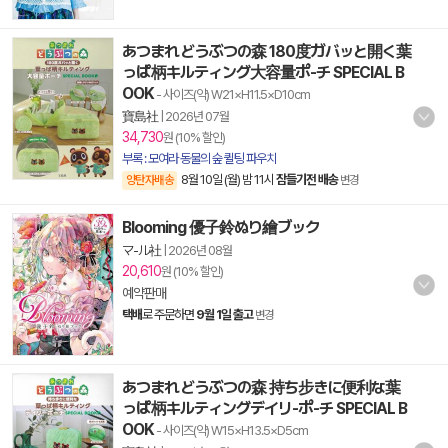
あつまれ どうぶつの森 180度ガバッと開く葉
っぱ柄キルティング大容量ポ-チ SPECIAL B
OOK
- 사이즈(약) W21×H11.5×D10cm
寶島社
|
2026년 07월
34,730
원 (10% 할인)
부록 : 모여라 동물의 숲 퀼팅 파우치
8월 10일 (월) 밤 11시
잠들기전 배송
양탄자배송
변경
Blooming 優子鈴ぬり繪ブック
マ-ル社
|
2026년 08월
20,610
원 (10% 할인)
예약판매
택배
로 주문하면
9월 1일 출고
변경
あつまれ どうぶつの森 持ち步きに便利な葉
っぱ柄キルティングデイリ-ポ-チ SPECIAL B
OOK
- 사이즈(약) W15×H13.5×D5cm