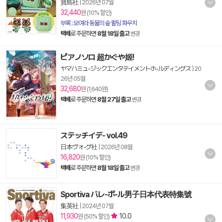
寶島社
|
2026년 07월
32,440
원 (10% 할인)
부록 : 모여라 동물의 숲 퀼팅 파우치
택배
로 주문하면
8월 18일 출고
변경
ピアノソロ 超かぐや姬!
ヤマハミュ-ジックエンタテイメントホ-ルディングス
|
20
26년 05월
32,680
원 (1,640원)
택배
로 주문하면
8월 27일 출고
변경
ステッチイデ- vol.49
日本ヴォ-グ社
|
2026년 08월
16,820
원 (10% 할인)
택배
로 주문하면
8월 18일 출고
변경
Sportiva バレ-ボ-ル男子日本代表特集號
集英社
|
2024년 07월
11,930
10.0
원 (50% 할인)