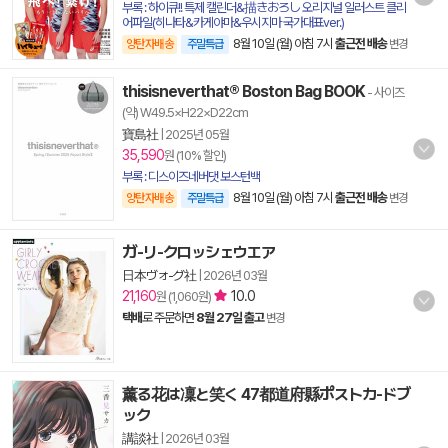
부록 : 하이큐!! 특제 캘린더&描きおろし 오리지널 일러스트 클리
어파일(히나타&카게야마&우시지마 국가대표ver.)
8월 10일 (월) 아침 7시
출근전 배송
양탄자배송
주말특급
변경
thisisneverthat® Boston Bag BOOK
- 사이즈
(약) W49.5×H22×D22cm
寶島社
|
2025년 05월
35,590
원 (10% 할인)
부록 : 디스이즈네버댓 보스턴백
8월 10일 (월) 아침 7시
출근전 배송
양탄자배송
주말특급
변경
ガ-リ-クロッシェウエア
日本ヴォ-グ社
|
2026년 03월
21,160
10.0
원 (1,060원)
택배
로 주문하면
8월 27일 출고
변경
薰る花は凜と笑く 47都道府縣ポストカ-ドブ
ック
講談社
|
2026년 03월