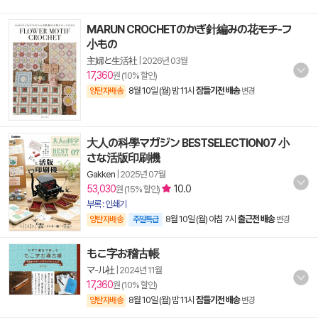
MARUN CROCHETのかぎ針編みの花モチ-フ
小もの
主婦と生活社
|
2026년 03월
17,360
원 (10% 할인)
8월 10일 (월) 밤 11시
잠들기전 배송
양탄자배송
변경
大人の科學マガジン BESTSELECTION07 小
さな活版印刷機
Gakken
|
2025년 07월
53,030
10.0
원 (15% 할인)
부록 : 인쇄기
8월 10일 (월) 아침 7시
출근전 배송
양탄자배송
주말특급
변경
もこ字お稽古帳
マ-ル社
|
2024년 11월
17,360
원 (10% 할인)
8월 10일 (월) 밤 11시
잠들기전 배송
양탄자배송
변경