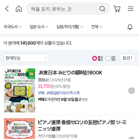
외국도서
일본 도서
실용/취미/생활
전체
이 분야에
141,600
개의 상품이 있습니다.
옵션
1
JR東日本 みどりの驛時計BOOK
寶島社
|
2026년 01월
33,750
원 (10% 할인)
부록 : JR동일본 미도리역 시계
택배
로 주문하면
8월 12일 출고
변경
ピアノ連彈 春畑セロリの妄想ピアノ部 ツ-ミ
ニッツ連彈
カワイ出版
|
2020년 10월