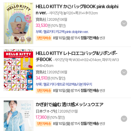
HELLO KITTY かごバッグBOOK pink dolphi
n ver.
- 사이즈(약) 높이20×폭31×너비12cm
寶島社
|
2026년 06월
33,530
원 (10% 할인)
부록 : 헬로키티 카고백 pink dolphin ver.
8월 10일 (월) 밤 11시
잠들기전 배송
양탄자배송
변경
HELLO KITTY レトロエコバッグ&リボンポ-
チBOOK
- 사이즈(약) 백: W30×H32×D14cm, 파우치: W13
×H9×D5cm
寶島社
|
2026년 06월
34,510
원 (10% 할인)
부록 : 헬로 키티 레트로 에코백&리본 파우치
8월 10일 (월) 밤 11시
잠들기전 배송
양탄자배송
변경
かぎ針で編む 透け感メッシュウエア
日本ヴォ-グ社
|
2026년 01월
17,360
원 (10% 할인)
8월 10일 (월) 밤 11시
잠들기전 배송
양탄자배송
변경