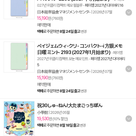
027년 위클리 컴펙트 메모 펄블루
-
페이젬 2027년 다이어리 16
日本能率協會マネジメントセンタ-
|
2026년 07월
15,190
원 (760원)
예약판매
택배
로 주문하면
8월 24일 출고
변경
ペイジェムウィ-クリ- コンパクト-i 方眼メモ
日曜 ミント 2193 (2027年1月始まり)
- 페이젬
2027년 위클리 컴펙트 모눈 메모 민트
-
페이젬 2027년 다이어리
5
日本能率協會マネジメントセンタ-
|
2026년 07월
15,190
원 (760원)
예약판매
택배
로 주문하면
8월 24일 출고
변경
祝30しゅ~ねん!大たまごっちぼん
小學館
|
2026년 05월
19,530
원 (10% 할인)
택배
로 주문하면
8월 18일 출고
변경