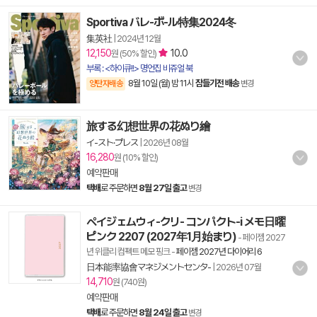
Sportiva バレ-ボ-ル特集2024冬
集英社
|
2024년 12월
12,150
10.0
원 (50% 할인)
부록 : <하이큐!!> 명언집 비쥬얼 북
8월 10일 (월) 밤 11시
잠들기전 배송
양탄자배송
변경
旅する幻想世界の花ぬり繪
イ-スト·プレス
|
2026년 08월
16,280
원 (10% 할인)
예약판매
택배
로 주문하면
8월 27일 출고
변경
ペイジェムウィ-クリ- コンパクト-i メモ日曜
ピンク 2207 (2027年1月始まり)
- 페이젬 2027
년 위클리 컴펙트 메모 핑크
-
페이젬 2027년 다이어리 6
日本能率協會マネジメントセンタ-
|
2026년 07월
14,710
원 (740원)
예약판매
택배
로 주문하면
8월 24일 출고
변경