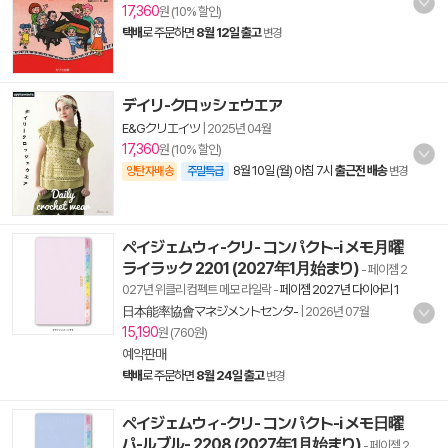
17,360
원 (10% 할인)
택배
로 주문하면
8월 12일 출고
변경
デイリ-クロッシェウエア
E&Gクリエイツ
|
2025년 04월
17,360
원 (10% 할인)
8월 10일 (월) 아침 7시
출근전 배송
양탄자배송
주말특급
변경
ペイジェムウィ-クリ- コンパクト-i メモ月曜
ライラック 2201 (2027年1月始まり)
- 페이젬 2
027년 위클리 컴펙트 메모 라일락
-
페이젬 2027년 다이어리 1
日本能率協會マネジメントセンタ-
|
2026년 07월
15,190
원 (760원)
예약판매
택배
로 주문하면
8월 24일 출고
변경
ペイジェムウィ-クリ- コンパクト-i メモ日曜
パ-ルブル- 2208 (2027年1月始まり)
- 페이젬 2