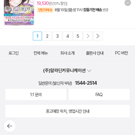
19,530
원 (10% 할인)
8월 10일 (월) 밤 11시
잠들기전 배송
양탄자배송
변경
1
2
3
4
5
로그인
전체 메뉴
회사 소개
출판사 안내
PC 버전
(주)알라딘커뮤니케이션
1544-2514
일반문의 (발신자 부담)
1:1 문의
FAQ
중고매장 위치, 영업시간 안내
뒤로가
기