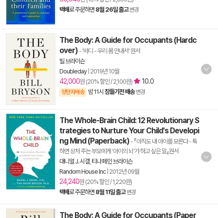
택배
로 주문하면
8월 26일 출고
변경
The Body: A Guide for Occupants (Hardc
over)
- '바디 - 우리 몸 안내서' 원서
빌 브라이슨
Doubleday
|
2019년 10월
42,000
10.0
원 (20% 할인 / 2,100원)
밤 11시
잠들기전 배송
양탄자배송
변경
The Whole-Brain Child: 12 Revolutionary S
trategies to Nurture Your Child's Developi
ng Mind (Paperback)
- 『아직도 내 아이를 모른다 - 툭
하면 상처 주는 부모에게 '아이의 뇌'가 하고 싶은 말』원서
대니얼 J. 시겔
,
티나 페인 브라이슨
Random House Inc
|
2012년 09월
24,240
원 (20% 할인 / 1,220원)
택배
로 주문하면
8월 11일 출고
변경
The Body: A Guide for Occupants (Paper