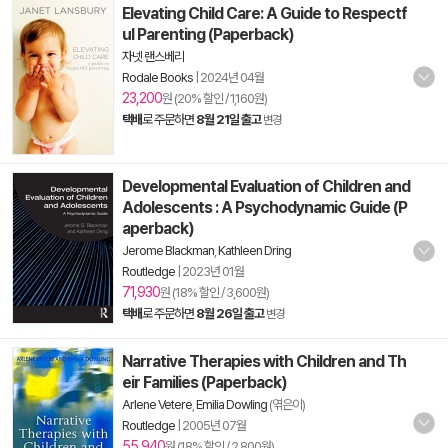
Elevating Child Care: A Guide to Respectf
ul Parenting (Paperback)
자넷 랜스베리
Rodale Books
|
2024년 04월
23,200
원 (20% 할인 / 1,160원)
택배
로 주문하면
8월 21일 출고
변경
Developmental Evaluation of Children and
Adolescents : A Psychodynamic Guide (P
aperback)
Jerome Blackman
,
Kathleen Dring
Routledge
|
2023년 01월
71,930
원 (18% 할인 / 3,600원)
택배
로 주문하면
8월 26일 출고
변경
Narrative Therapies with Children and Th
eir Families (Paperback)
Arlene Vetere
,
Emilia Dowling
(엮은이)
Routledge
|
2005년 07월
55,940
원 (18% 할인 / 2,800원)