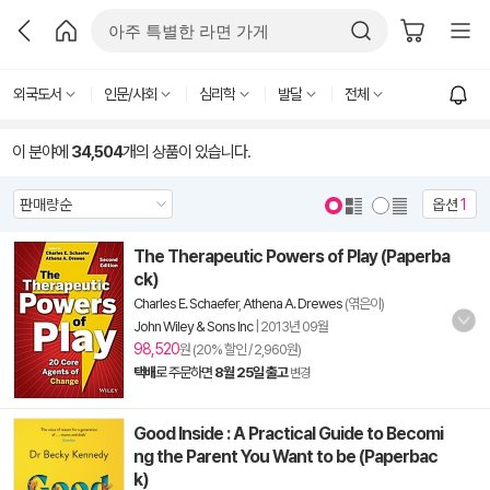
외국도서
인문/사회
심리학
발달
전체
이 분야에
34,504
개의 상품이 있습니다.
옵션
1
The Therapeutic Powers of Play (Paperba
ck)
Charles E. Schaefer
,
Athena A. Drewes
(엮은이)
John Wiley & Sons Inc
|
2013년 09월
98,520
원 (20% 할인 / 2,960원)
택배
로 주문하면
8월 25일 출고
변경
Good Inside : A Practical Guide to Becomi
ng the Parent You Want to be (Paperbac
k)