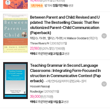
16,400
원 (20% 할인 / 820원)
밤 11시
잠들기전 배송
양탄자배송
변경
Between Parent and Child: Revised and U
pdated: The Bestselling Classic That Rev
olutionized Parent-Child Communication
(Paperback)
하임 G. 기너트
,
앨리스 기너트
,
H. Wallace Goddard
(엮은이)
Three Rivers Pr
|
2003년 07월
23,180
원 (20% 할인 / 1,160원)
택배
로 주문하면
8월 21일 출고
변경
Teaching Grammar in Second Language
Classrooms : Integrating Form-Focused In
struction in Communicative Context (Pap
erback)
- <제2언어교실에서의 문법교육> 원서
Hossein Nassaji
Routledge
|
2010년 11월
39,000
원 (1,170원)
택배
로 주문하면
8월 11일 출고
변경