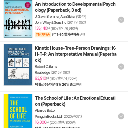
An Introduction to Developmental Psych
ology (Paperback, 3 ed)
J. Gavin Bremner
,
Alan Slater
(엮은이)
John Wiley & Sons Inc
|
2017년 05월
138,140
원 (18% 할인 / 6,910원)
밤 11시
잠들기전 배송
양탄자배송
변경
Kinetic House-Tree-Person Drawings : K-
H-T-P: An Interpretative Manual (Paperba
ck)
Robert C. Burns
Routledge
|
2015년 08월
93,910
원 (18% 할인 / 4,700원)
택배
로 주문하면
8월 26일 출고
변경
The School of Life : An Emotional Educati
on (Paperback)
Alain de Botton
Penguin Books Ltd
|
2020년 09월
16,000
원 (20% 할인 / 800원)