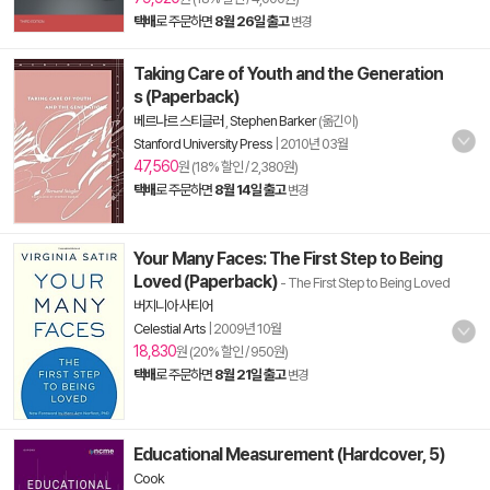
택배
로 주문하면
8월 26일 출고
변경
Taking Care of Youth and the Generation
s (Paperback)
베르나르 스티글러
,
Stephen Barker
(옮긴이)
Stanford University Press
|
2010년 03월
47,560
원 (18% 할인 / 2,380원)
택배
로 주문하면
8월 14일 출고
변경
Your Many Faces: The First Step to Being
Loved (Paperback)
- The First Step to Being Loved
버지니아 사티어
Celestial Arts
|
2009년 10월
18,830
원 (20% 할인 / 950원)
택배
로 주문하면
8월 21일 출고
변경
Educational Measurement (Hardcover, 5)
Cook