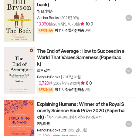
back)
빌 브라이슨
Anchor Books
|
2021년 01월
13,360
10.0
원 (20% 할인 / 670원)
밤 11시
잠들기전 배송
양탄자배송
변경
The End of Average : How to Succeed in a
World That Values Sameness (Paperbac
k)
토드 로즈
Penguin Books
|
2017년 01월
16,720
8.0
원 (20% 할인 / 840원)
밤 11시
잠들기전 배송
양탄자배송
변경
Explaining Humans : Winner of the Royal S
ociety Science Book Prize 2020 (Paperba
ck)
- 『자신의 존재에 대해 사과하지 말 것』원서
카밀라 팡
Penguin Books Ltd
|
2021년 03월