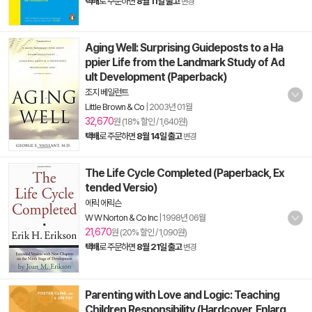
택배
로 주문하면
8월 11일 출고
변경
Aging Well: Surprising Guideposts to a Ha
ppier Life from the Landmark Study of Ad
ult Development (Paperback)
조지 베일런트
Little Brown & Co
|
2003년 01월
32,670
원 (18% 할인 / 1,640원)
택배
로 주문하면
8월 14일 출고
변경
The Life Cycle Completed (Paperback, Ex
tended Versio)
에릭 에릭슨
W W Norton & Co Inc
|
1998년 06월
21,670
원 (20% 할인 / 1,090원)
택배
로 주문하면
8월 21일 출고
변경
Parenting with Love and Logic: Teaching
Children Responsibility (Hardcover, Enlarg