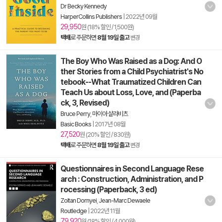
Dr Becky Kennedy
HarperCollins Publishers
|
2022년 09월
29,950
원 (18% 할인 / 1,500원)
택배
로 주문하면
8월 19일 출고
변경
The Boy Who Was Raised as a Dog: And O
ther Stories from a Child Psychiatrist's No
tebook--What Traumatized Children Can
Teach Us about Loss, Love, and (Paperba
ck, 3, Revised)
Bruce Perry
,
마이아 샬라비츠
Basic Books
|
2017년 08월
27,520
원 (20% 할인 / 830원)
택배
로 주문하면
8월 19일 출고
변경
Questionnaires in Second Language Rese
arch : Construction, Administration, and P
rocessing (Paperback, 3 ed)
Zoltan Dornyei
,
Jean-Marc Dewaele
Routledge
|
2022년 11월
79,920
원 (18% 할인 / 4,000원)