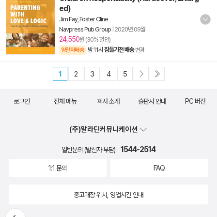
ed)
Jim Fay
,
Foster Cline
Navpress Pub Group
|
2020년 09월
24,550
원 (30% 할인)
밤 11시
잠들기전 배송
양탄자배송
변경
1
2
3
4
5
로그인
전체 메뉴
회사 소개
출판사 안내
PC 버전
(주)알라딘커뮤니케이션
1544-2514
일반문의 (발신자 부담)
1:1 문의
FAQ
중고매장 위치, 영업시간 안내
뒤로가