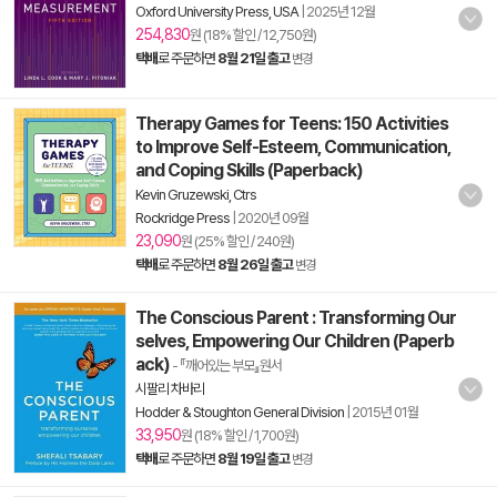
Oxford University Press, USA
|
2025년 12월
254,830
원 (18% 할인 / 12,750원)
택배
로 주문하면
8월 21일 출고
변경
Therapy Games for Teens: 150 Activities
to Improve Self-Esteem, Communication,
and Coping Skills (Paperback)
Kevin Gruzewski, Ctrs
Rockridge Press
|
2020년 09월
23,090
원 (25% 할인 / 240원)
택배
로 주문하면
8월 26일 출고
변경
The Conscious Parent : Transforming Our
selves, Empowering Our Children (Paperb
ack)
- 『깨어있는 부모』원서
시팔리 차바리
Hodder & Stoughton General Division
|
2015년 01월
33,950
원 (18% 할인 / 1,700원)
택배
로 주문하면
8월 19일 출고
변경