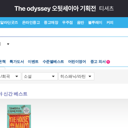
알라딘굿즈
온라인중고
중고매장
우주점
음반
블루레이
커피
서
수준별베스트
중고 외서
온책
특가도서
이벤트
어린이영어
Lexile®
5백원부터
N
수준별베스트
중고 외서
기
야 신간 베스트