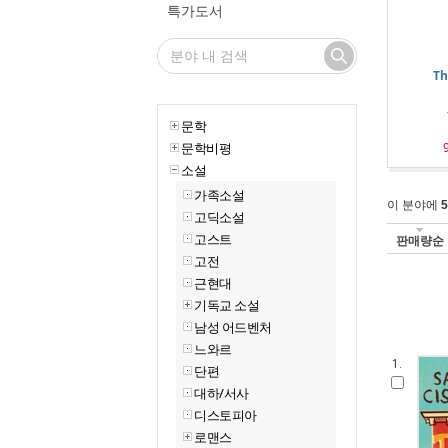
특가도서
Th
문학
문학비평
소설
가족소설
이 분야에
5
고딕소설
고스트
판매량순
고전
근현대
기독교 소설
남성 어드벤처
느와르
1.
단편
대하/서사
디스토피아
로맨스