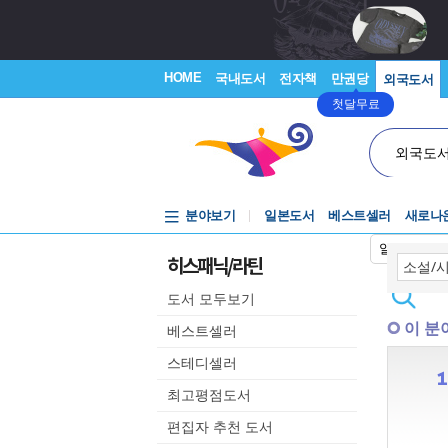
HOME
국내도서
전자책
만권당
외국도서
첫달무료
외국도
분야보기
일본도서
베스트셀러
새로나
일본어입력
히스패닉/라틴
도서 모두보기
이 분
베스트셀러
스테디셀러
최고평점도서
편집자 추천 도서