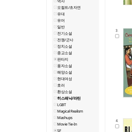
역사
오컬트/초자연
유대
유머
일반
3.
전기소설
전쟁/군사
정치소설
종교소설
판타지
풍자소설
해양소설
현대여성
호러
환상소설
히스패닉/라틴
LGBT
Magical Realism
Mashups
4.
Movie Tie-In
SF