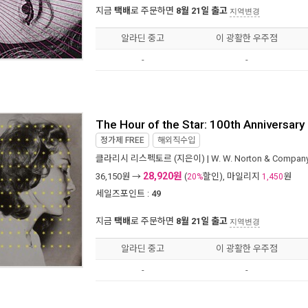
지금
택배
로 주문하면
8월 21일 출고
지역변경
알라딘 중고
이 광활한 우주점
-
-
The Hour of the Star: 100th Anniversary
정가제
FREE
해외직수입
클라리시 리스펙토르
(지은이) |
W. W. Norton & Compan
28,920원
36,150
원 →
(
할인), 마일리지
원
20%
1,450
세일즈포인트 :
49
지금
택배
로 주문하면
8월 21일 출고
지역변경
알라딘 중고
이 광활한 우주점
-
-