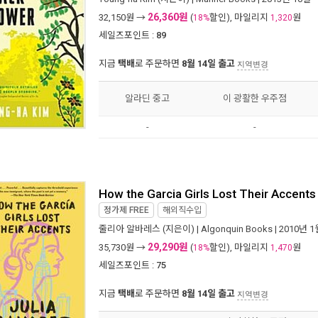
26,360원
32,150
원 →
(
할인), 마일리지
원
18%
1,320
세일즈포인트 :
89
지금
택배
로 주문하면
8월 14일 출고
지역변경
알라딘 중고
이 광활한 우주점
-
-
How the Garcia Girls Lost Their Accents
정가제
FREE
해외직수입
줄리아 알바레스
(지은이) |
Algonquin Books
| 2010년 1
29,290원
35,730
원 →
(
할인), 마일리지
원
18%
1,470
세일즈포인트 :
75
지금
택배
로 주문하면
8월 14일 출고
지역변경