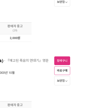
보관함
판매자 중고
(29)
2,000원
k)
- 『예고된 죽음의 연대기』영문
장바구니
바로구매
2003년 10월
보관함
판매자 중고