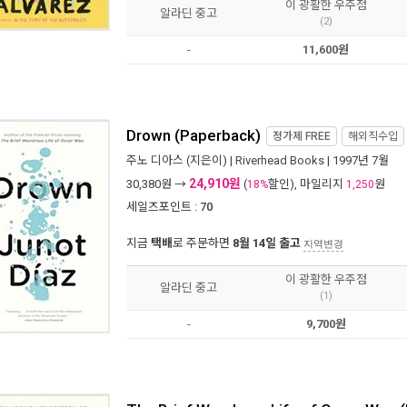
이 광활한 우주점
알라딘 중고
(2)
-
11,600원
Drown (Paperback)
정가제
FREE
해외직수입
주노 디아스
(지은이) |
Riverhead Books
| 1997년 7월
24,910원
30,380
원 →
(
할인), 마일리지
원
18%
1,250
세일즈포인트 :
70
지금
택배
로 주문하면
8월 14일 출고
지역변경
이 광활한 우주점
알라딘 중고
(1)
-
9,700원