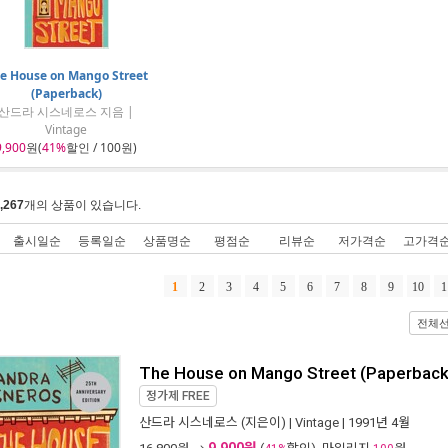
e House on Mango Street
(Paperback)
산드라 시스네로스 지음 |
Vintage
9,900
원(
41%
할인 / 100원)
,267
개의 상품이 있습니다.
출시일순
등록일순
상품명순
평점순
리뷰순
저가격순
고가격
1
2
3
4
5
6
7
8
9
10
1
전체
The House on Mango Street (Paperback
정가제
FREE
산드라 시스네로스
(지은이) |
Vintage
| 1991년 4월