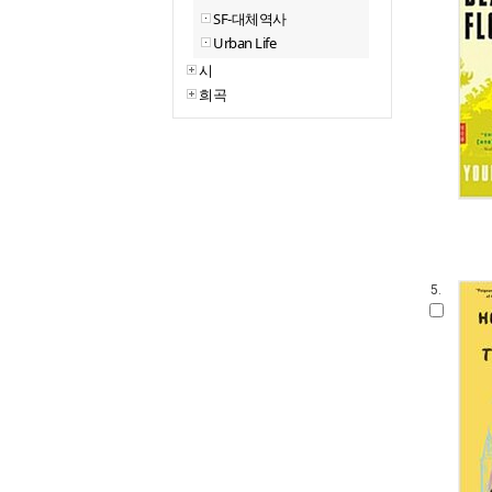
SF-대체역사
Urban Life
시
희곡
5.