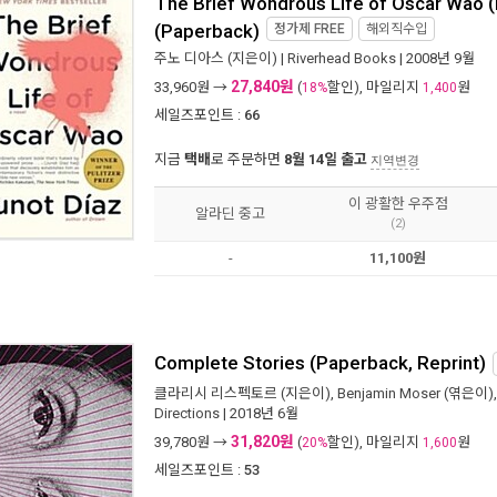
The Brief Wondrous Life of Oscar Wao (P
(Paperback)
정가제
FREE
해외직수입
주노 디아스
(지은이) |
Riverhead Books
| 2008년 9월
27,840원
33,960
원 →
(
할인), 마일리지
원
18%
1,400
세일즈포인트 :
66
지금
택배
로 주문하면
8월 14일 출고
지역변경
이 광활한 우주점
알라딘 중고
(2)
-
11,100원
Complete Stories (Paperback, Reprint)
클라리시 리스펙토르
(지은이),
Benjamin Moser
(엮은이)
Directions
| 2018년 6월
31,820원
39,780
원 →
(
할인), 마일리지
원
20%
1,600
세일즈포인트 :
53