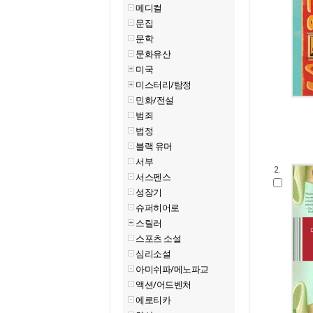
메디컬
문집
문학
문화유산
미국
미스터리/탐정
민화/전설
범죄
법정
블랙 유머
서부
2.
서스펜스
성장기
슈퍼히어로
스릴러
스포츠 소설
심리소설
아미쉬파/메노파교
액션/어드벤처
에로티카