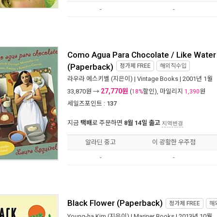
-
-
Como Agua Para Chocolate / Like Water
(Paperback)
정가제
FREE
해외직수입
라우라 에스키벨
(지은이) |
Vintage Books
| 2001년 1월
27,770원
33,870
원 →
(
할인), 마일리지
원
18%
1,390
세일즈포인트 :
137
지금
택배
로 주문하면
8월 14일 출고
지역변경
알라딘 중고
이 광활한 우주점
-
-
Black Flower (Paperback)
정가제
FREE
해
Young-ha Kim
(지은이) |
Mariner Books
| 2013년 10월