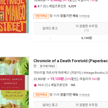
9,900원
16,800
원 →
(
할인), 마일리지
원
41%
100
8.7
(
3
) | 세일즈포인트 :
6,029
밤 11시
잠들기전 배송
양탄자배송
지역변경
이 광활한 우주점
알라딘 중고
(15)
-
6,100원
Chronicle of a Death Foretold (Paperbac
판
정가제
FREE
가브리엘 가르시아 마르케스
(지은이) |
Vintage Books
| 
19,120원
23,900
원 →
(
할인), 마일리지
원
20%
960
10.0
(
1
) | 세일즈포인트 :
165
밤 11시
잠들기전 배송
양탄자배송
지역변경
알라딘 중고
이 광활한 우주점