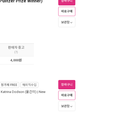
ulitzer Prize Winner)
장바구니
바로구매
보관함
판매자 중고
(7)
4,000원
장바구니
정가제
FREE
해외직수입
,
Katrina Dodson
(옮긴이) |
New
바로구매
보관함