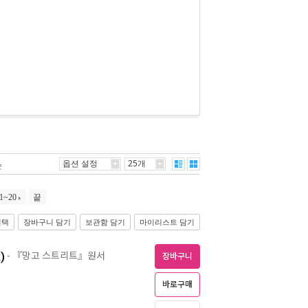
옵션 설정
25개
순
1~20
끝
선택
장바구니 담기
보관함 담기
마이리스트 담기
)
- 『망고 스트리트』원서
장바구니
바로구매