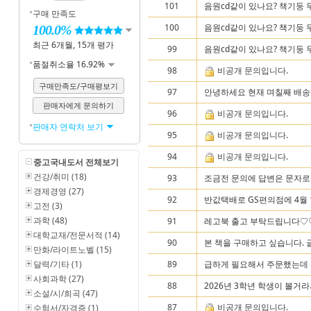
101
음원cd같이 있나요? 책기둥 
구매 만족도
100
음원cd같이 있나요? 책기둥 
100.0%
최근 6개월, 15개 평가
99
음원cd같이 있나요? 책기둥 
품절취소율 16.92%
98
비공개 문의입니다.
구매만족도/구매평보기
97
안녕하세요 현재 며칠째 배송이
판매자에게 문의하기
96
비공개 문의입니다.
판매자 연락처 보기
95
비공개 문의입니다.
94
비공개 문의입니다.
중고국내도서 전체보기
건강/취미 (18)
93
조금전 문의에 답변은 문자로 
경제경영 (27)
92
반값택배로 GS편의점에 4월 1
고전 (3)
과학 (48)
91
레고북 출고 부탁드립니다♡
대학교재/전문서적 (14)
90
본 책을 구매하고 싶습니다. 글
만화/라이트노벨 (15)
달력/기타 (1)
89
급하게 필요해서 주문했는데 
사회과학 (27)
88
2026년 3학년 학생이 볼거라서 
소설/시/희곡 (47)
87
비공개 문의입니다.
수험서/자격증 (1)