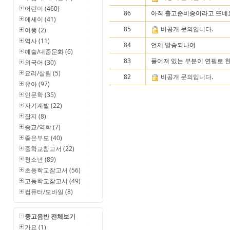
어린이 (460)
86
아직 출고준비중이라고 뜨네요.
에세이 (41)
85
비공개 문의입니다.
여행 (2)
역사 (11)
84
언제 발송되나여
예술/대중문화 (6)
83
풀어져 있는 부분이 연필로 한
외국어 (30)
요리/살림 (5)
82
비공개 문의입니다.
유아 (97)
인문학 (35)
자기계발 (22)
잡지 (8)
종교/역학 (7)
좋은부모 (40)
중학교참고서 (22)
청소년 (89)
초등학교참고서 (56)
고등학교참고서 (49)
컴퓨터/모바일 (8)
중고음반 전체보기
가요 (1)