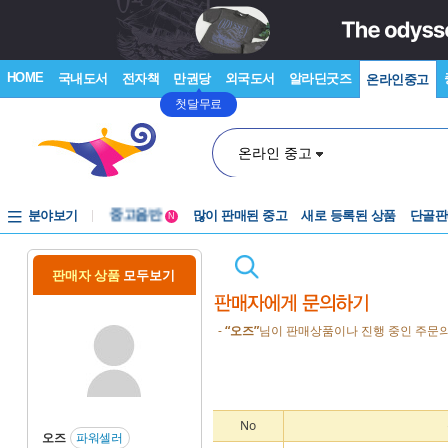
HOME
국내도서
전자책
만권당
외국도서
알라딘굿즈
온라인중고
첫달무료
온라인 중고
분야보기
중고음반
많이 판매된 중고
새로 등록된 상품
단골판
N
1천원부터
중고음반
판매자 상품
모두보기
-
“오즈”
님이 판매상품이나 진행 중인 주문의
No
오즈
파워셀러