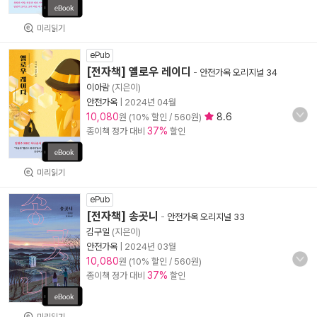
미리읽기
ePub
[전자책] 옐로우 레이디
-
안전가옥 오리지널 34
이아람
(지은이)
안전가옥
|
2024년 04월
10,080
8.6
원 (10% 할인 / 560원)
37%
종이책 정가 대비
할인
미리읽기
ePub
[전자책] 송곳니
-
안전가옥 오리지널 33
김구일
(지은이)
안전가옥
|
2024년 03월
10,080
원 (10% 할인 / 560원)
37%
종이책 정가 대비
할인
미리읽기