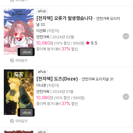
ePub
[전자책] 오류가 발생했습니다
-
안전가옥 오리지
널 32
이산화
(지은이)
안전가옥
|
2024년 02월
10,080
9.5
원 (10% 할인 / 560원)
37%
종이책 정가 대비
할인
미리읽기
ePub
[전자책] 도즈(Doze)
-
안전가옥 오리지널 31
이나경
(지은이)
안전가옥
|
2024년 01월
10,080
원 (10% 할인 / 560원)
37%
종이책 정가 대비
할인
미리읽기
ePub