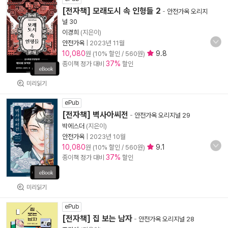
[전자책] 모래도시 속 인형들 2
-
안전가옥 오리지
널 30
이경희
(지은이)
안전가옥
|
2023년 11월
10,080
9.8
원 (10% 할인 / 560원)
37%
종이책 정가 대비
할인
미리읽기
ePub
[전자책] 벽사아씨전
-
안전가옥 오리지널 29
박에스더
(지은이)
안전가옥
|
2023년 10월
10,080
9.1
원 (10% 할인 / 560원)
37%
종이책 정가 대비
할인
미리읽기
ePub
[전자책] 집 보는 남자
-
안전가옥 오리지널 28