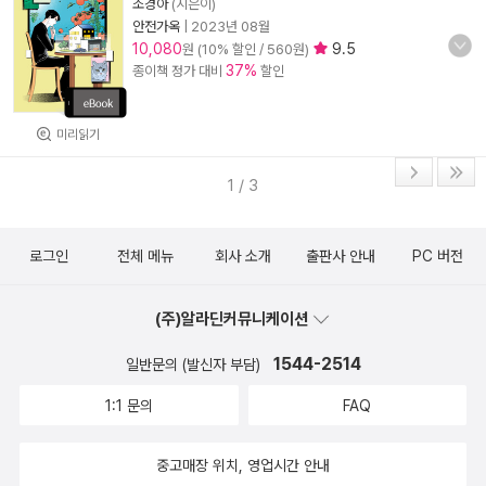
조경아
(지은이)
안전가옥
|
2023년 08월
10,080
9.5
원 (10% 할인 / 560원)
37%
종이책 정가 대비
할인
미리읽기
1 / 3
로그인
전체 메뉴
회사 소개
출판사 안내
PC 버전
(주)알라딘커뮤니케이션
1544-2514
일반문의 (발신자 부담)
1:1 문의
FAQ
중고매장 위치, 영업시간 안내