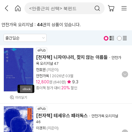
안전가옥 오리지널 :
44
권의 상품이 있습니다.
표지 보기
표지 안보기
ePub
[전자책] 니자이나리, 찾지 않는 이름들
-
안전가
옥 오리지널 47
전효원
(지은이)
안전가옥
|
2026년 03월
12,800
9.3
원 (640원)
20%
종이책 정가 대비
할인
미리읽기
ePub
[전자책] 테세우스 패러독스
-
안전가옥 오리지널
46
이경희
(지은이)