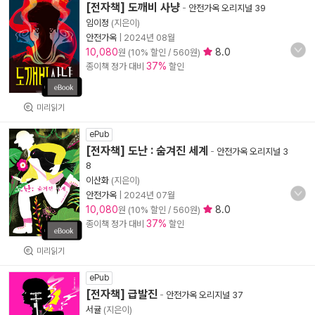
[전자책] 도깨비 사냥
-
안전가옥 오리지널 39
임이정
(지은이)
안전가옥
|
2024년 08월
10,080
8.0
원 (10% 할인 / 560원)
37%
종이책 정가 대비
할인
미리읽기
ePub
[전자책] 도난 : 숨겨진 세계
-
안전가옥 오리지널 3
8
이산화
(지은이)
안전가옥
|
2024년 07월
10,080
8.0
원 (10% 할인 / 560원)
37%
종이책 정가 대비
할인
미리읽기
ePub
[전자책] 급발진
-
안전가옥 오리지널 37
서귤
(지은이)