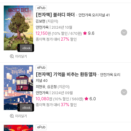
ePub
[전자책] 블러디 마더
-
안전가옥 오리지널 41
김보현
(지은이)
안전가옥
|
2024년 10월
12,150
9.6
원 (10% 할인 / 670원)
27%
종이책 정가 대비
할인
미리읽기
ePub
[전자책] 기억을 비추는 환등열차
-
안전가옥 오리
지널 40
최현유
,
심은정
(지은이)
안전가옥
|
2024년 09월
10,080
6.0
원 (10% 할인 / 560원)
37%
종이책 정가 대비
할인
미리읽기
ePub