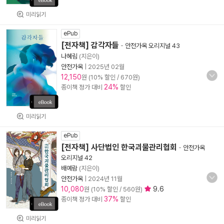
미리읽기
ePub
[전자책] 감각자들
-
안전가옥 오리지널 43
나혜림
(지은이)
안전가옥
|
2025년 02월
12,150
원 (10% 할인 / 670원)
24%
종이책 정가 대비
할인
미리읽기
ePub
[전자책] 사단법인 한국괴물관리협회
-
안전가옥
오리지널 42
배예람
(지은이)
안전가옥
|
2024년 11월
10,080
9.6
원 (10% 할인 / 560원)
37%
종이책 정가 대비
할인
미리읽기