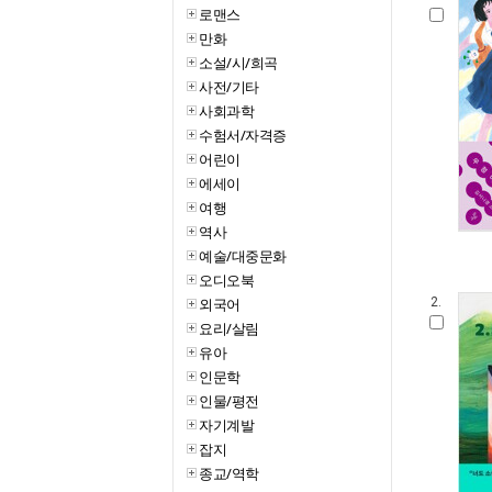
로맨스
만화
소설/시/희곡
사전/기타
사회과학
수험서/자격증
어린이
에세이
여행
역사
예술/대중문화
오디오북
외국어
2.
요리/살림
유아
인문학
인물/평전
자기계발
잡지
종교/역학