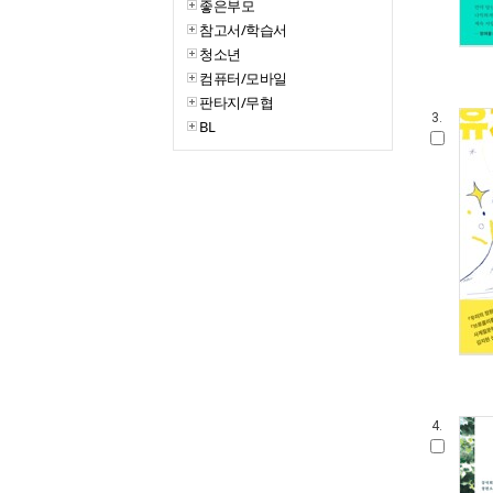
좋은부모
참고서/학습서
청소년
컴퓨터/모바일
판타지/무협
3.
BL
4.