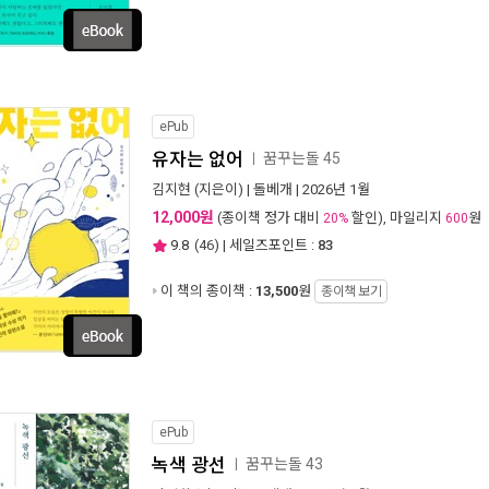
ePub
유자는 없어
꿈꾸는돌 45
ㅣ
김지현
(지은이) |
돌베개
| 2026년 1월
12,000원
(종이책 정가 대비
할인), 마일리지
원
20%
600
9.8
(
46
) | 세일즈포인트 :
83
이 책의 종이책 :
13,500
원
종이책 보기
ePub
녹색 광선
꿈꾸는돌 43
ㅣ