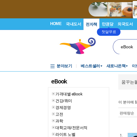
HOME
국내도서
만권당
외국도서
전자책
첫달무료
eBook
분야보기
베스트셀러
새로나온책
이
eBook
꿈꾸는
가격대별 eBook
건강/취미
이 분야에
1
경제경영
판매량순
고전
과학
대학교재/전문서적
라이트 노벨
1.