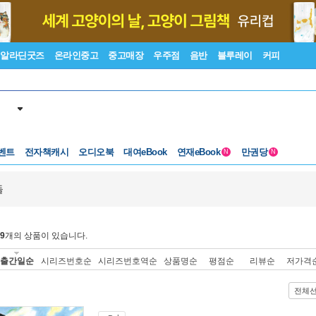
알라딘굿즈
온라인중고
중고매장
우주점
음반
블루레이
커피
벤트
전자책캐시
오디오북
대여eBook
연재eBook
만권당
N
N
돌
9
개의 상품이 있습니다.
출간일순
시리즈번호순
시리즈번호역순
상품명순
평점순
리뷰순
저가격
전체