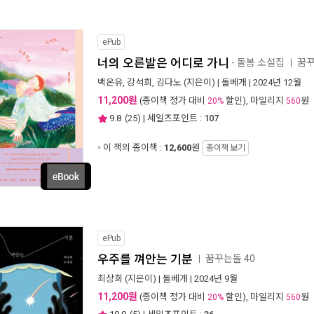
ePub
너의 오른발은 어디로 가니
- 돌봄 소설집
꿈꾸
ㅣ
백온유
,
강석희
,
김다노
(지은이) |
돌베개
| 2024년 12월
11,200원
(종이책 정가 대비
할인), 마일리지
원
20%
560
9.8
(
25
) | 세일즈포인트 :
107
이 책의 종이책 :
12,600
원
종이책 보기
ePub
우주를 껴안는 기분
꿈꾸는돌 40
ㅣ
최상희
(지은이) |
돌베개
| 2024년 9월
11,200원
(종이책 정가 대비
할인), 마일리지
원
20%
560