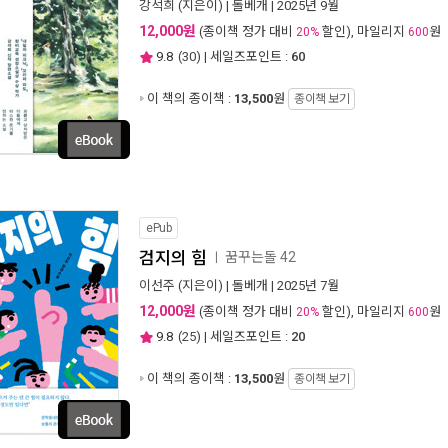
강석희
(지은이) |
돌베개
| 2025년 9월
12,000원
(종이책 정가 대비
할인), 마일리지
원
20%
600
9.8
(
30
) | 세일즈포인트 :
60
이 책의 종이책 :
13,500
원
종이책 보기
ePub
검지의 힘
꿈꾸는돌 42
ㅣ
이선주
(지은이) |
돌베개
| 2025년 7월
12,000원
(종이책 정가 대비
할인), 마일리지
원
20%
600
9.8
(
25
) | 세일즈포인트 :
20
이 책의 종이책 :
13,500
원
종이책 보기