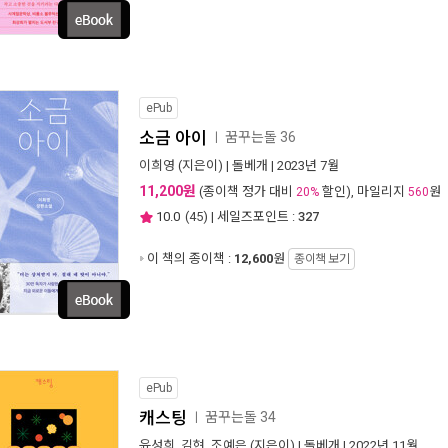
ePub
소금 아이
꿈꾸는돌 36
ㅣ
이희영
(지은이) |
돌베개
| 2023년 7월
11,200원
(종이책 정가 대비
할인), 마일리지
원
20%
560
10.0
(
45
) | 세일즈포인트 :
327
이 책의 종이책 :
12,600
원
종이책 보기
ePub
캐스팅
꿈꾸는돌 34
ㅣ
윤성희
,
김현
,
조예은
(지은이) |
돌베개
| 2022년 11월