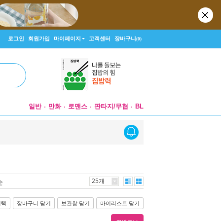
로그인
회원가입
마이페이지
고객센터
장바구니
(0)
일반
만화
로맨스
판타지/무협
BL
25개
순
선택
장바구니 담기
보관함 담기
마이리스트 담기