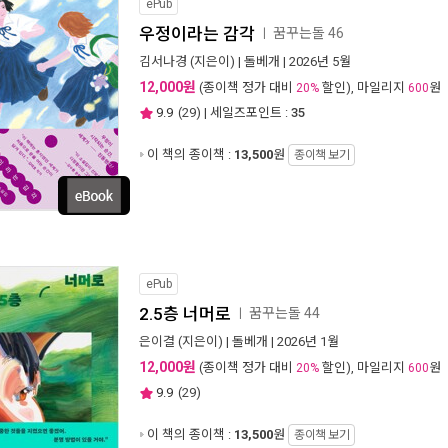
ePub
우정이라는 감각
꿈꾸는돌 46
ㅣ
김서나경
(지은이) |
돌베개
| 2026년 5월
12,000원
(종이책 정가 대비
할인), 마일리지
원
20%
600
9.9
(
29
) | 세일즈포인트 :
35
이 책의 종이책 :
13,500
원
종이책 보기
ePub
2.5층 너머로
꿈꾸는돌 44
ㅣ
은이결
(지은이) |
돌베개
| 2026년 1월
12,000원
(종이책 정가 대비
할인), 마일리지
원
20%
600
9.9
(
29
)
이 책의 종이책 :
13,500
원
종이책 보기