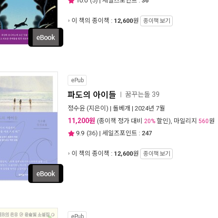
10.0
(
5
) | 세일즈포인트 :
36
이 책의 종이책 :
12,600
원
종이책 보기
ePub
파도의 아이들
꿈꾸는돌 39
ㅣ
정수윤
(지은이) |
돌베개
| 2024년 7월
11,200원
(종이책 정가 대비
할인), 마일리지
원
20%
560
9.9
(
36
) | 세일즈포인트 :
247
이 책의 종이책 :
12,600
원
종이책 보기
ePub