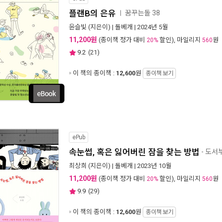
플랜B의 은유
꿈꾸는돌 38
ㅣ
윤슬빛
(지은이) |
돌베개
| 2024년 5월
11,200원
(종이책 정가 대비
할인), 마일리지
원
20%
560
9.2
(
21
)
이 책의 종이책 :
12,600
원
종이책 보기
ePub
속눈썹, 혹은 잃어버린 잠을 찾는 방법
- 도서
최상희
(지은이) |
돌베개
| 2023년 10월
11,200원
(종이책 정가 대비
할인), 마일리지
원
20%
560
9.9
(
29
)
이 책의 종이책 :
12,600
원
종이책 보기