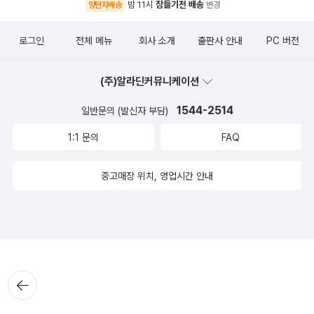
밤 11시
잠들기전 배송
양탄자배송
변경
로그인
전체 메뉴
회사 소개
출판사 안내
PC 버전
(주)알라딘커뮤니케이션
1544-2514
일반문의 (발신자 부담)
1:1 문의
FAQ
중고매장 위치, 영업시간 안내
뒤로가
기