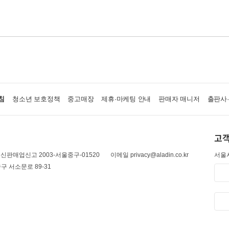
침
청소년 보호정책
중고매장
제휴·마케팅 안내
판매자 매니저
출판사
고객
신판매업신고 2003-서울중구-01520
이메일 privacy@aladin.co.kr
서울시
구 서소문로 89-31