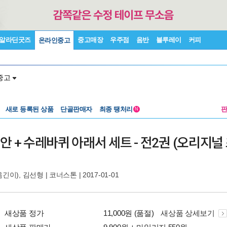
알라딘굿즈
중고매장
우주점
음반
블루레이
커피
온라인중고
중고
새로 등록된 상품
단골판매자
최종 땡처리
N
 + 수레바퀴 아래서 세트 - 전2권 (오리지널
옮긴이),
김선형
|
코너스톤
| 2017-01-01
새상품 정가
11,000원 (품절)
새상품 상세보기