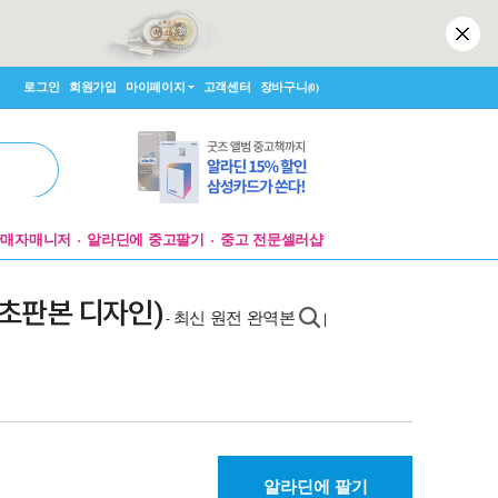
로그인
회원가입
마이페이지
고객센터
장바구니
(0)
판매자매니저
알라딘에 중고팔기
중고 전문셀러샵
 초판본 디자인)
최신 원전 완역본
-
|
알라딘에 팔기