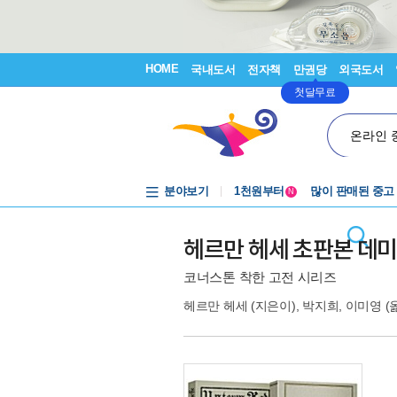
HOME
국내도서
전자책
만권당
외국도서
첫달무료
온라인 
중고음반
분야보기
1천원부터
많이 판매된 중고
N
중고음반
헤르만 헤세 초판본 데미안
코너스톤 착한 고전 시리즈
헤르만 헤세
(지은이),
박지희
,
이미영
(