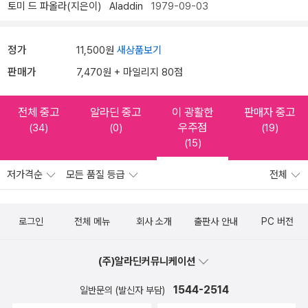
토미 드 파올라(지은이)
Aladdin
1979-09-03
정가
11,500원
새상품보기
판매가
7,470원 + 마일리지 80점
전체 중고
알라딘 중고
이 광활한
판매자 중고
우주점
(34)
(0)
(19)
(15)
저가격순
모든 품질 등급
전체
로그인
전체 메뉴
회사 소개
출판사 안내
PC 버전
(주)알라딘커뮤니케이션
1544-2514
일반문의 (발신자 부담)