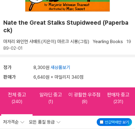
Nate the Great Stalks Stupidweed (Paperba
ck)
마저리 와인먼 샤매트(지은이)
마르크 시몽(그림)
Yearling Books
19
89-02-01
정가
8,300원
새상품보기
판매가
6,640원 + 마일리지 340점
전체 중고
알라딘 중고
이 광활한 우주점
판매자 중고
(240)
(1)
(8)
(231)
저가격순
모든 품질 등급
반값택배
만 보기