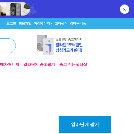
로그인
회원가입
마이페이지
고객센터
장바구니
(0)
판매자매니저
알라딘에 중고팔기
중고 전문셀러샵
알라딘에 팔기