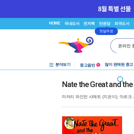
HOME
국내도서
전자책
만권당
외국도서
첫달무료
온라인 
분야보기
중고음반
많이 판매된 중고
N
1천원부터
중고음반
Nate the Great and th
마저리 와인먼 샤매트
(지은이),
마르크 