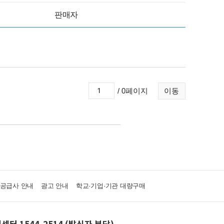
판매자
/ 0페이지
이동
·공급사 안내
광고 안내
학교·기업·기관 대량구매
센터 1544-2514 (발신자 부담)