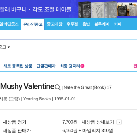
알라딘굿즈
중고매장
우주점
음반
블루레이
커피
온라인중고
중고
새로 등록된 상품
단골판매자
최종 땡처리
N
e Mushy Valentine
Nate the Great (Book) 17
|
시몽
(그림) |
Yearling Books
| 1995-01-01
새상품 정가
7,700원
새상품 상세보기
새상품 판매가
6,160원 + 마일리지 310원