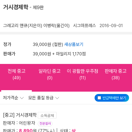
거시경제학
- 제9판
그레고리 맨큐(지은이)
이병락(옮긴이)
시그마프레스
2016-09-01
정가
39,000원 (절판)
새상품보기
판매가
39,000원 + 마일리지 1,170점
전체 중고
알라딘 중고
이 광활한 우주점
판매자 중고
(49)
(0)
(11)
(38)
저가격순
모든 품질 등급
반값택배
만 보기
[중고] 거시경제학
소득공제
판매자 : 어린왕자
전문셀러
판매가 :
8,890
원 (77%↓) │ 상태 :
상