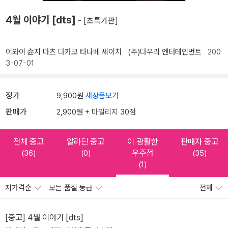
4월 이야기 [dts]
- [초특가판]
이와이 슌지
마츠 다카코
타나베 세이치
(주)다우리 엔터테인먼트
200
3-07-01
정가
9,900원
새상품보기
판매가
2,900원 + 마일리지 30점
전체 중고
알라딘 중고
이 광활한
판매자 중고
우주점
(36)
(0)
(35)
(1)
저가격순
모든 품질 등급
전체
[중고] 4월 이야기 [dts]