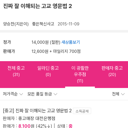
진짜 잘 이해되는 고교 영문법 2
양승찬(지은이)
좋은책신사고
2015-11-09
정가
14,000원 (절판)
새상품보기
판매가
12,600원 + 마일리지 700점
전체 중고
알라딘 중고
이 광활한
판매자 중고
우주점
(31)
(0)
(20)
(11)
저가격순
모든 품질 등급
전체
[중고] 진짜 잘 이해되는 고교 영문법 2
소득공제
판매자 :
중고매장 대전은행점
판매가 :
8,100
원 (42%↓) │ 상태 :
중