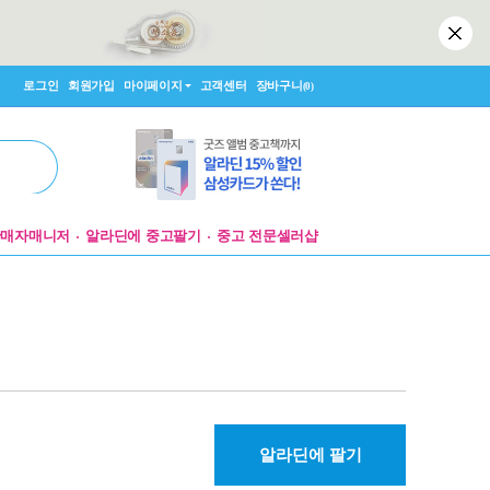
로그인
회원가입
마이페이지
고객센터
장바구니
(0)
판매자매니저
알라딘에 중고팔기
중고 전문셀러샵
알라딘에 팔기