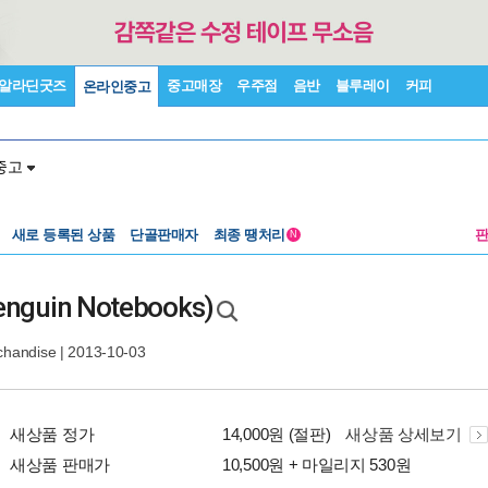
알라딘굿즈
중고매장
우주점
음반
블루레이
커피
온라인중고
중고
새로 등록된 상품
단골판매자
최종 땡처리
N
enguin Notebooks)
chandise
| 2013-10-03
새상품 정가
14,000원 (절판)
새상품 상세보기
새상품 판매가
10,500원 + 마일리지 530원