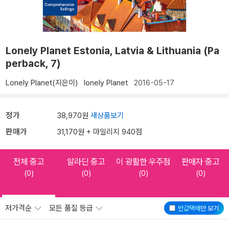
Lonely Planet Estonia, Latvia & Lithuania (Pa
perback, 7)
Lonely Planet(지은이)
lonely Planet
2016-05-17
정가
38,970원
새상품보기
판매가
31,170원 + 마일리지 940점
전체 중고
알라딘 중고
이 광활한 우주점
판매자 중고
(0)
(0)
(0)
(0)
저가격순
모든 품질 등급
반값택배
만 보기