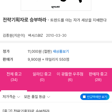
전략기획자로 승부하라
- 트렌드를 아는 자가 세상을 지배한다
김종원(지은이)
넥서스BIZ
2010-03-30
정가
11,000원 (절판)
새상품보기
판매가
9,900원 + 마일리지 550점
전체 중고
알라딘 중고
이 광활한 우주점
판매자 중고
(34)
(0)
(6)
(28)
저가격순
모든 품질 등급
반값택배
만 보기
[중고] 전략기획자로 승부하라