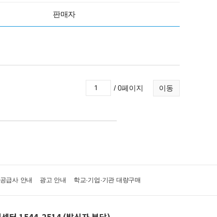
판매자
/ 0페이지
이동
·공급사 안내
광고 안내
학교·기업·기관 대량구매
센터 1544-2514 (발신자 부담)