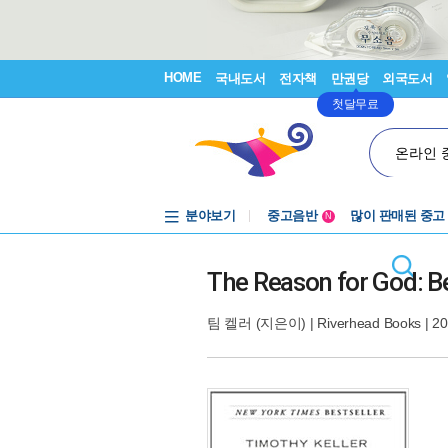
HOME
국내도서
전자책
만권당
외국도서
첫달무료
온라인 
분야보기
중고음반
많이 판매된 중고
N
1천원부터
중고음반
The Reason for God: Be
팀 켈러
(지은이) |
Riverhead Books
| 2