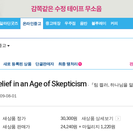
알라딘굿즈
중고매장
우주점
음반
블루레이
커피
온라인중고
중고
새로 등록된 상품
단골판매자
최종 땡처리
N
lief in an Age of Skepticism
『팀 켈러, 하나님을
-
009-08-01
새상품 정가
30,300원
새상품 상세보기
새상품 판매가
24,240원 + 마일리지 1,220원