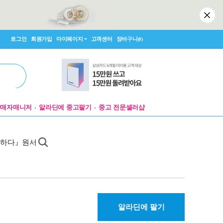
로그인
회원가입
마이페이지
고객센터
장바구니
(0)
판매자매니저
알라딘에 중고팔기
중고 전문셀러샵
 말하다』원서
알라딘에 팔기