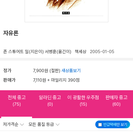
자유론
존 스튜어트 밀(지은이)
서병훈(옮긴이)
책세상
2005-01-05
정가
7,900원 (절판)
새상품보기
판매가
7,110원 + 마일리지 390점
전체 중고
알라딘 중고
이 광활한 우주점
판매자 중고
(75)
(0)
(15)
(60)
저가격순
모든 품질 등급
반값택배
만 보기