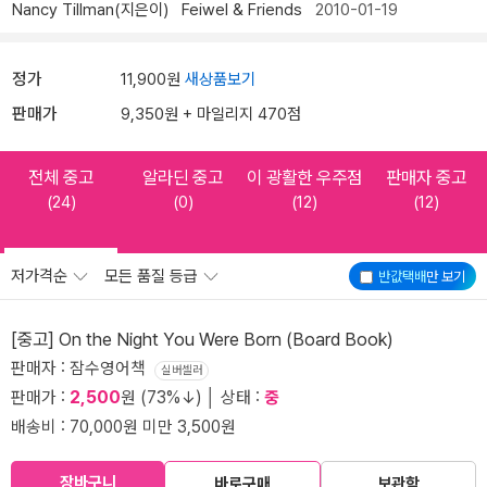
Nancy Tillman(지은이)
Feiwel & Friends
2010-01-19
정가
11,900원
새상품보기
판매가
9,350원 + 마일리지 470점
전체 중고
알라딘 중고
이 광활한 우주점
판매자 중고
(24)
(0)
(12)
(12)
저가격순
모든 품질 등급
반값택배
만 보기
[중고] On the Night You Were Born (Board Book)
판매자 : 잠수영어책
실버셀러
판매가 :
2,500
원 (73%↓) │ 상태 :
중
배송비 : 70,000원 미만 3,500원
장바구니
바로구매
보관함