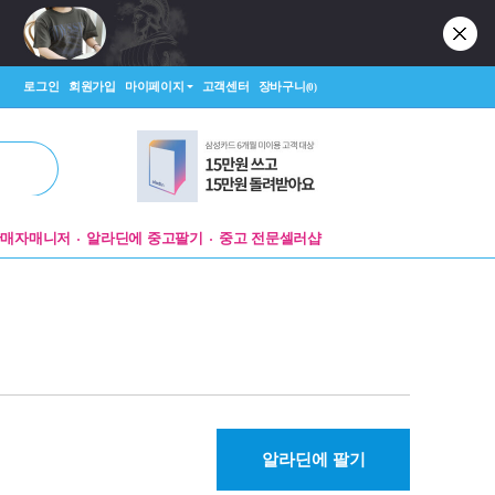
로그인
회원가입
마이페이지
고객센터
장바구니
(0)
판매자매니저
알라딘에 중고팔기
중고 전문셀러샵
알라딘에 팔기