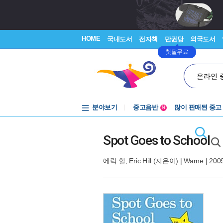
HOME
국내도서
전자책
만권당
외국도서
첫달무료
온라인 
분야보기
중고음반
많이 판매된 중고
N
1천원부터
중고음반
Spot Goes to School
에릭 힐
,
Eric Hill
(지은이) |
Warne
| 200