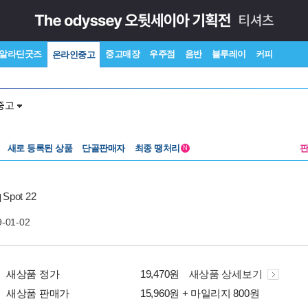
알라딘굿즈
중고매장
우주점
음반
블루레이
커피
온라인중고
중고
새로 등록된 상품
단골판매자
최종 땡처리
N
Spot 22
|
9-01-02
새상품 정가
19,470원
새상품 상세보기
새상품 판매가
15,960원 + 마일리지 800원