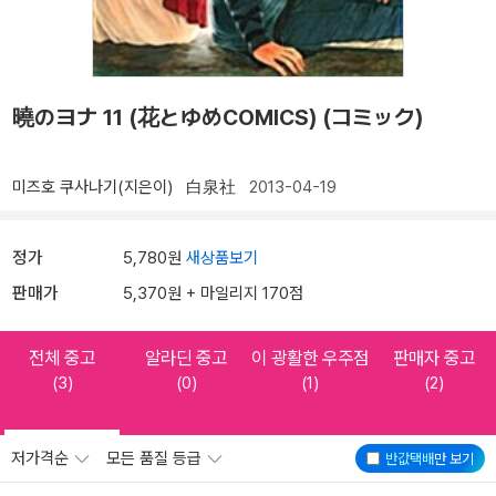
曉のヨナ 11 (花とゆめCOMICS) (コミック)
미즈호 쿠사나기(지은이)
白泉社
2013-04-19
정가
5,780원
새상품보기
판매가
5,370원 + 마일리지 170점
전체 중고
알라딘 중고
이 광활한 우주점
판매자 중고
(3)
(0)
(1)
(2)
저가격순
모든 품질 등급
반값택배
만 보기