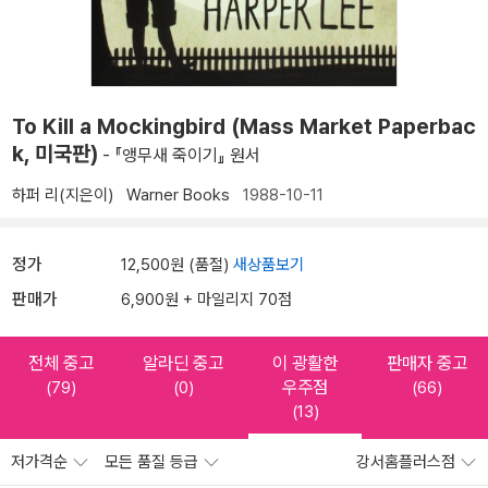
To Kill a Mockingbird (Mass Market Paperbac
k, 미국판)
- 『앵무새 죽이기』 원서
하퍼 리(지은이)
Warner Books
1988-10-11
정가
12,500원 (품절)
새상품보기
판매가
6,900원 + 마일리지 70점
전체 중고
알라딘 중고
이 광활한
판매자 중고
우주점
(79)
(0)
(66)
(13)
저가격순
모든 품질 등급
강서홈플러스점