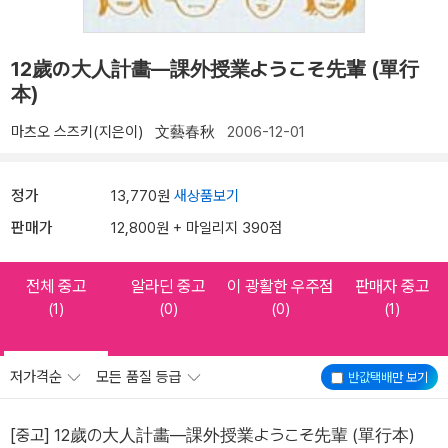
12歲の大人計畵―課外授業ようこそ先輩 (單行
本)
마츠오 스즈키(지은이)
文藝春秋
2006-12-01
정가
13,770원
새상품보기
판매가
12,800원 + 마일리지 390점
전체 중고
알라딘 중고
이 광활한 우주점
판매자 중고
(1)
(0)
(0)
(1)
저가격순
모든 품질 등급
반값택배
만 보기
[중고] 12歲の大人計畵―課外授業ようこそ先輩 (單行本)