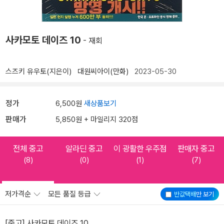
사카모토 데이즈 10
- 재회
스즈키 유우토(지은이)
대원씨아이(만화)
2023-05-30
정가
6,500원
새상품보기
판매가
5,850원 + 마일리지 320점
전체 중고
알라딘 중고
이 광활한 우주점
판매자 중고
(8)
(0)
(1)
(7)
저가격순
모든 품질 등급
반값택배
만 보기
[중고] 사카모토 데이즈 10