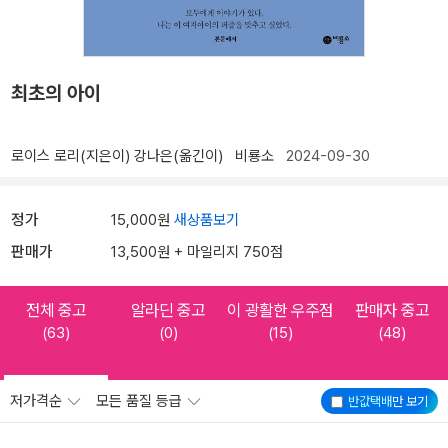
최초의 아이
로이스 로리(지은이)
강나은(옮긴이)
비룡소
2024-09-30
정가
15,000원
새상품보기
판매가
13,500원 + 마일리지 750점
전체 중고
알라딘 중고
이 광활한 우주점
판매자 중고
(63)
(0)
(15)
(48)
저가격순
모든 품질 등급
반값택배
만 보기