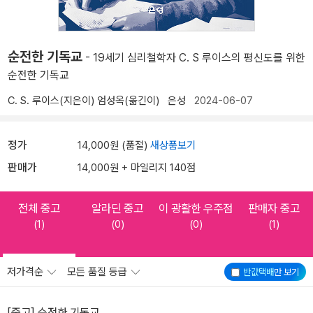
순전한 기독교
- 19세기 심리철학자 C. S 루이스의 평신도를 위한
순전한 기독교
C. S. 루이스(지은이)
엄성옥(옮긴이)
은성
2024-06-07
정가
14,000원 (품절)
새상품보기
판매가
14,000원 + 마일리지 140점
전체 중고
알라딘 중고
이 광활한 우주점
판매자 중고
(1)
(0)
(0)
(1)
저가격순
모든 품질 등급
반값택배
만 보기
[중고] 순전한 기독교