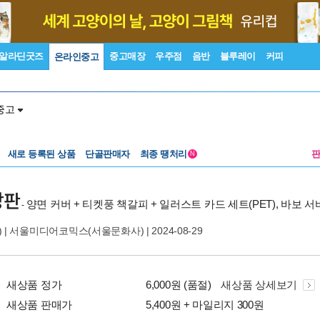
알라딘굿즈
중고매장
우주점
음반
블루레이
커피
온라인중고
중고
새로 등록된 상품
단골판매자
최종 땡처리
N
장판
양면 커버 + 티켓풍 책갈피 + 일러스트 카드 세트(PET), 바보 서
-
 |
서울미디어코믹스(서울문화사)
| 2024-08-29
새상품 정가
6,000원 (품절)
새상품 상세보기
새상품 판매가
5,400원 + 마일리지 300원