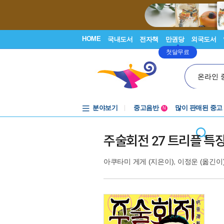
HOME
국내도서
전자책
만권당
외국도서
첫달무료
온라인 
분야보기
중고음반
많이 판매된 중고
N
1천원부터
중고음반
주술회전 27 트리플 특
아쿠타미 게게
(지은이),
이정운
(옮긴이)