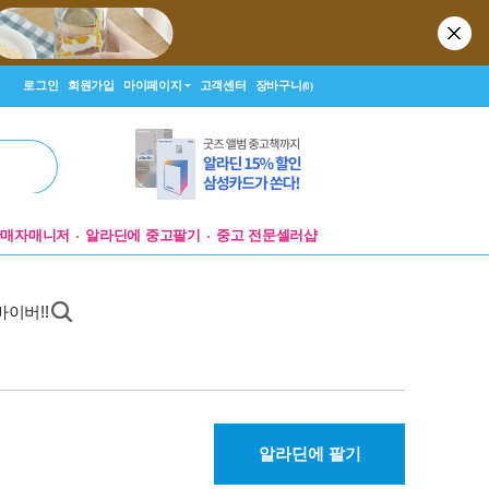
로그인
회원가입
마이페이지
고객센터
장바구니
(0)
판매자매니저
알라딘에 중고팔기
중고 전문셀러샵
바이버!!
알라딘에 팔기