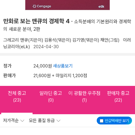
만화로 보는 맨큐의 경제학 4
- 소득분배의 기본원리와 경제학
의 새로운 분야, 2판
그레고리 맨큐(지은이)
김용석(엮은이)
김기영(엮은이)
채안(그림)
이러
닝코리아(eLk)
2024-04-30
정가
24,000원
새상품보기
판매가
21,600원 + 마일리지 1,200점
전체 중고
알라딘 중고
이 광활한 우주점
판매자 중고
(23)
(0)
(1)
(22)
저가격순
모든 품질 등급
반값택배
만 보기